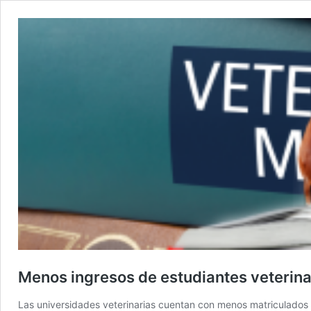
Menos ingresos de estudiantes veterina
Las universidades veterinarias cuentan con menos matriculados q