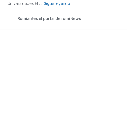
Menos
Universidades El …
Sigue leyendo
ingresos
de
Rumiantes el portal de rumiNews
estudiantes
veterinarios
en
las
universidades
Españolas