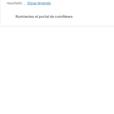
Se
resultado …
Sigue leyendo
puede
predecir
Rumiantes el portal de rumiNews
e
influir
en
la
resistencia
de
los
animales