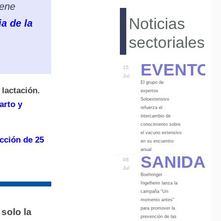
iene
Noticias
a de la
sectoriales
Eventos
15
Jul
El grupo de
lactación.
expertos
Soloextensivo
arto y
refuerza el
intercambio de
conocimiento sobre
el vacuno extensivo
cción de 25
en su encuentro
Sanidad
anual
08
Jul
Boehringer
Ingelheim lanza la
campaña “Un
momento antes”
para promover la
solo la
prevención de las