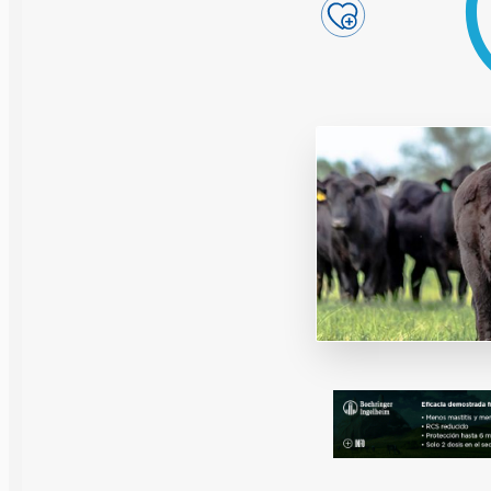
Reproducción y
Genética
Sanidad
Economía
Instalaciones
Equipos
Eventos
Bioseguridad
Legislación
Manejo y Bien
Mercados
Patología
Sostenibilidad