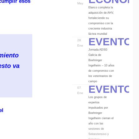
cumplir esos
May
Elanco completa la
adquisición de AHV,
fortaleciendo su
compromiso con la
creciente industria
Eventos
láctea mundial
28
Ene
Jornada ADSG
miento
Galicia de
Boehringer
esto va
Ingelheim – 10 años
de compromiso con
los veterinarios de
Eventos
campo
07
Ene
Los grupos de
expertos
impulsados por
el
Boehringer
Ingelheim cierran el
año con las
sesiones de
Soloextensivo y