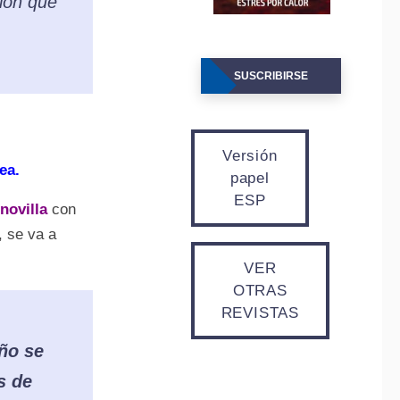
ión que
SUSCRIBIRSE
Versión
ea.
papel
ESP
novilla
con
, se va a
VER
OTRAS
REVISTAS
ño se
s de