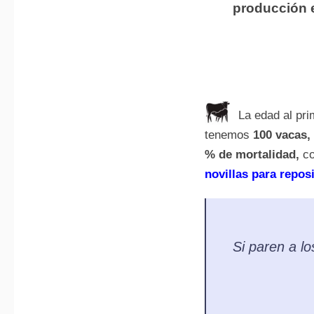
producción e
La edad al pri
tenemos
100 vacas, 
% de mortalidad,
co
novillas para repos
Si paren a l