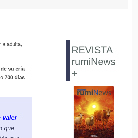
 a adulta,
REVISTA
rumiNews
de su cría
+
mo
700 días
 valer
lo que