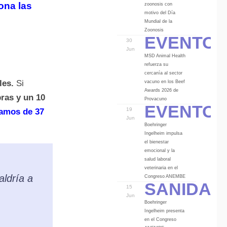
ona las
zoonosis con
motivo del Día
Mundial de la
Eventos
Zoonosis
30
Jun
MSD Animal Health
refuerza su
cercanía al sector
les.
Si
vacuno en los Beef
Awards 2026 de
ras y un 10
Eventos
Provacuno
19
íamos de 37
Jun
Boehringer
Ingelheim impulsa
el bienestar
emocional y la
salud laboral
veterinaria en el
aldría a
Sanidad
Congreso ANEMBE
15
Jun
Boehringer
Ingelheim presenta
en el Congreso