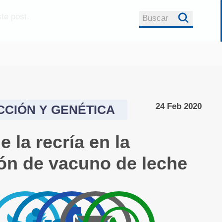
te post.
Buscar
Anunciarse a
Registro
rumiNews
global
Sobre rumiNews
Contacto Co
tar
rumiNews
24 Feb 2020
CIÓN Y GENÉTICA
Politica de
Privacidad
e la recría en la
Republicación de
ara un
ón de vacuno de leche
Contenidos
le de
s
Colaborar con
rumiNews
agiosa
re