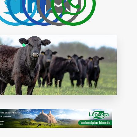
Publicidad y
colaboraciones
Contactar
Contactar con
rumiNews
estar