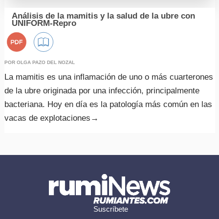
Sobre rumiNews
Análisis de la mamitis y la salud de la ubre con
UNIFORM-Repro
rumiNews
Politica de Privacidad
Republicación de Contenidos
POR OLGA PAZO DEL NOZAL
La mamitis es una inflamación de uno o más cuarterones
Colaborar con rumiNews
de la ubre originada por una infección, principalmente
bacteriana. Hoy en día es la patología más común en las
vacas de explotaciones
→
Publicidad y colaboraciones
Contactar
Contactar con rumiNews
Suscríbete