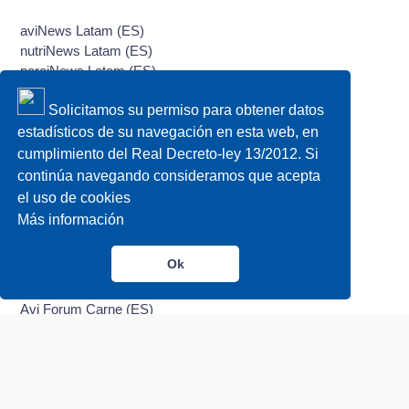
aviNews Latam (ES)
nutriNews Latam (ES)
porciNews Latam (ES)
Solicitamos su permiso para obtener datos
BRAZIL
estadísticos de su navegación en esta web, en
aviNews Brasil (PT)
cumplimiento del Real Decreto-ley 13/2012. Si
nutriNews Brasil (PT)
continúa navegando consideramos que acepta
Suino Brasil (PT)
el uso de cookies
Más información
EVENTOS
Ok
IncubaFórum Brasil (PT)
Avi Forum Carne (ES)
Avi Forum Puesta (ES)
LPN Congress & Expo (EN)
PorciForum (ES)
NutriForum (ES)