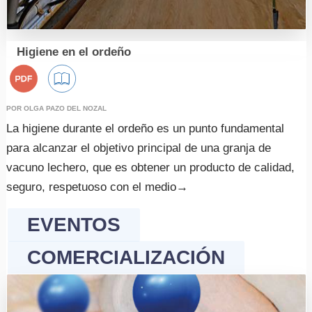
Higiene en el ordeño
POR OLGA PAZO DEL NOZAL
Bioseguridad
La higiene durante el ordeño es un punto fundamental
para alcanzar el objetivo principal de una granja de
Comercialización
vacuno lechero, que es obtener un producto de calidad,
Instalaciones y Equipos
seguro, respetuoso con el medio
→
Investigación
Manejo y Bienestar Animal
EVENTOS
Nutrición y Alimentación
COMERCIALIZACIÓN
Patología y Diagnóstico
Reproducción y Genética