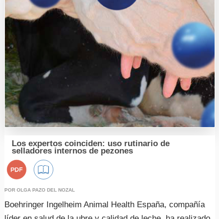
Sanidad
Economía
Eventos
Legislación
Mercados
Sostenibilidad
Los expertos coinciden: uso rutinario de
selladores internos de pezones
Coccidiosis
Mamitis
Salud y Bienestar en el ordeño
POR OLGA PAZO DEL NOZAL
Diarreas en Terneros
Boehringer Ingelheim Animal Health España, compañía
Alternativas para un uso responsable de los antibióticos
líder en salud de la ubre y calidad de leche, ha realizado