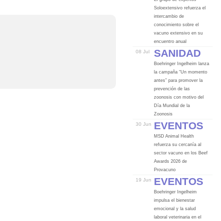
Soloextensivo refuerza el
intercambio de
conocimiento sobre el
vacuno extensivo en su
encuentro anual
Sanidad
08 Jul
Boehringer Ingelheim lanza
la campaña “Un momento
antes” para promover la
prevención de las
zoonosis con motivo del
Día Mundial de la
Zoonosis
Eventos
30 Jun
MSD Animal Health
refuerza su cercanía al
sector vacuno en los Beef
Awards 2026 de
Provacuno
Eventos
19 Jun
Boehringer Ingelheim
impulsa el bienestar
emocional y la salud
laboral veterinaria en el