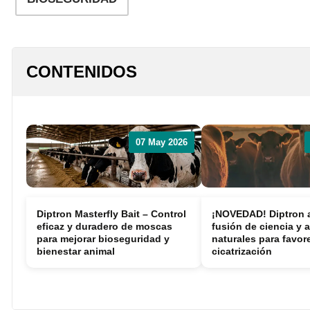
Reproducción y
Genética
Sanidad
CONTENIDOS
Economía
Instalaciones
Equipos
Eventos
Bioseguridad
Legislación
Manejo y Bienesta
Mercados
07 May 2026
Patología
Sostenibilidad
Diptron Masterfly Bait – Control
¡NOVEDAD! Diptron 
eficaz y duradero de moscas
fusión de ciencia y 
para mejorar bioseguridad y
naturales para favore
bienestar animal
cicatrización