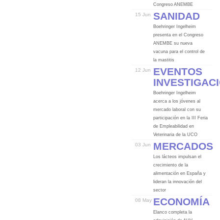
Congreso ANEMBE
Sanidad
15 Jun
Boehringer Ingelheim
presenta en el Congreso
ANEMBE su nueva
vacuna para el control de
la mastitis
Eventos
12 Jun
Investigac
Boehringer Ingelheim
acerca a los jóvenes al
mercado laboral con su
participación en la III Feria
de Empleabilidad en
Veterinaria de la UCO
Mercados
03 Jun
Los lácteos impulsan el
crecimiento de la
alimentación en España y
lideran la innovación del
sector
Economía
08 May
Elanco completa la