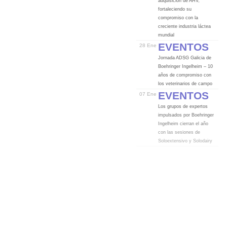
adquisición de AHV,
fortaleciendo su
compromiso con la
creciente industria láctea
mundial
Eventos
28 Ene
Jornada ADSG Galicia de
Boehringer Ingelheim – 10
años de compromiso con
los veterinarios de campo
Eventos
07 Ene
Los grupos de expertos
impulsados por Boehringer
Ingelheim cierran el año
con las sesiones de
Soloextensivo y Solodairy