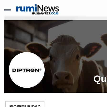
REVISTAS
Bioseguridad
Coccidiosis
REGISTRO
Comercialización
Mamitis
EVENTOS
Instalaciones y
Salud y Bienestar
Equipos
en el ordeño
LOGIN
Investigación
Diarreas en
Terneros
Manejo y Bienestar
REGISTRO
Animal
Alternativas para 
Qu
uso responsable d
Nutrición y
los antibióticos
Alimentación
Agalaxia Contagio
Patología y
Diagnóstico
Salud de la Ubre
BIOSEGURIDAD