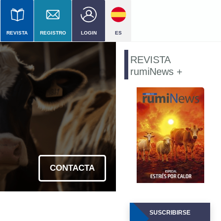
REVISTA
REGISTRO
LOGIN
ES
el
REVISTA
rumiNews +
ial
CONTACTA
SUSCRIBIRSE