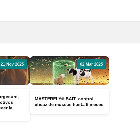
Publicidad y
colaboraciones
Contactar
Contactar con
rumiNews
r
21 Nov 2025
02 Mar 2025
argecure,
MASTERFLY® BAIT: control
activos
eficaz de moscas hasta 8 meses
cer la