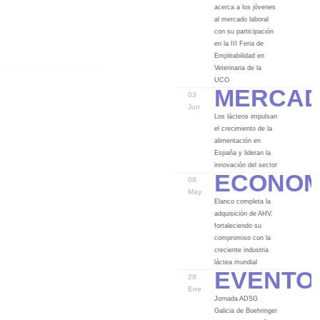
acerca a los jóvenes
al mercado laboral
con su participación
en la III Feria de
Empleabilidad en
Veterinaria de la
Merca
UCO
03
Jun
Los lácteos impulsan
el crecimiento de la
alimentación en
España y lideran la
Econom
innovación del sector
08
May
Elanco completa la
adquisición de AHV,
fortaleciendo su
compromiso con la
creciente industria
Evento
láctea mundial
28
Ene
Jornada ADSG
Galicia de Boehringer