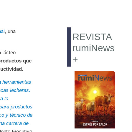
nal
, una
REVISTA
rumiNews
 lácteo
+
productos que
uctividad.
a herramientas
acas lecheras.
a la
 para productos
co y técnico de
na cartera de
ente Ejecutivo