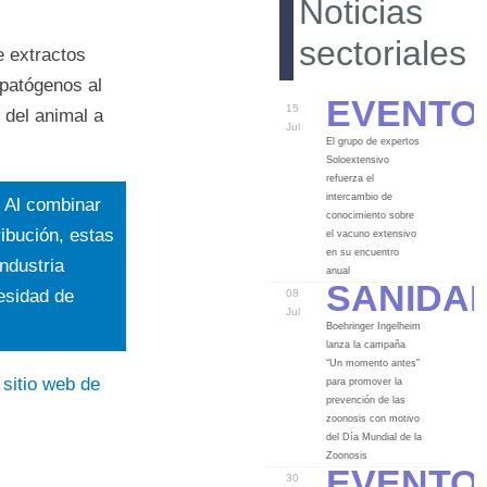
Noticias
sectoriales
 extractos
 patógenos al
Evento
15
 del animal a
Jul
El grupo de expertos
Soloextensivo
refuerza el
intercambio de
. Al combinar
conocimiento sobre
ribución, estas
el vacuno extensivo
en su encuentro
ndustria
Sanida
anual
esidad de
08
Jul
Boehringer Ingelheim
lanza la campaña
“Un momento antes”
sitio web de
para promover la
prevención de las
zoonosis con motivo
del Día Mundial de la
Evento
Zoonosis
30