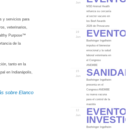
Jun
MSD Animal Health
refuerza su cercanía
al sector vacuno en
s y servicios para
los Beef Awards
Evento
2026 de Provacuno
s, veterinarios,
19
ealthy Purpose™
Jun
Boehringer Ingelheim
rtancia de la
impulsa el bienestar
emocional y la salud
laboral veterinaria en
el Congreso
ón, tanto en la
Sanida
ANEMBE
15
pal en Indianápolis,
Jun
Boehringer Ingelheim
presenta en el
Congreso ANEMBE
ás sobre Elanco
su nueva vacuna
para el control de la
Evento
mastitis
12
Investi
Jun
Boehringer Ingelheim