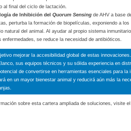
al final del ciclo de lactación.
ogía de Inhibición del
Quorum Sensing
de AHV a base de
tas, perturba la formación de biopelículas, exponiendo a los
o natural del animal. Al ayudar al propio sistema inmunitario
s enfermedades, se reduce la necesidad de antibióticos.
etivo mejorar la accesibilidad global de estas innovaciones
 Elanco, sus equipos técnicos y su sólida experiencia en dist
potencial de convertirse en herramientas esenciales para la i
dará en un mayor bienestar animal y reducirá aún más la nec
anjas.
mación sobre esta cartera ampliada de soluciones, visite el