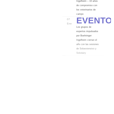
Ingelheim – 10 años
de compromiso con
los veterinarios de
Evento
campo
07
Ene
Los grupos de
expertos impulsados
por Boehringer
Ingelheim cierran el
año con las sesiones
de Soloextensivo y
Solodairy