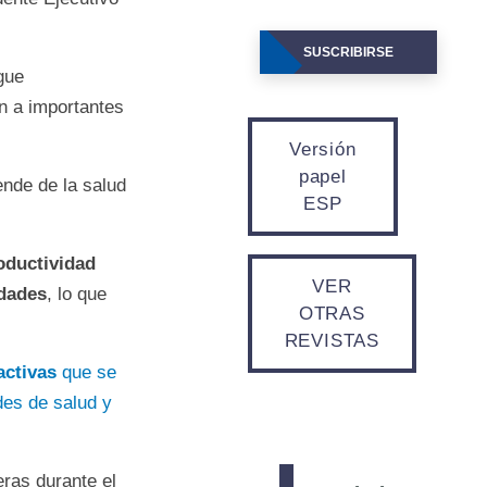
SUSCRIBIRSE
gue
n a importantes
Versión
papel
nde de la salud
ESP
oductividad
VER
edades
, lo que
OTRAS
REVISTAS
activas
que se
des de salud y
ras durante el