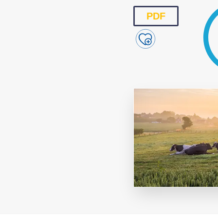
Reproducción y
PDF
Genética
Sanidad
Economía
Instalaciones
Equipos
Eventos
Bioseguridad
Legislación
Manejo y Bienest
Mercados
Patología
Sostenibilidad