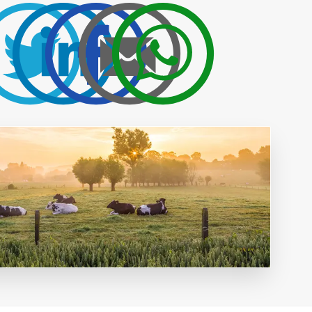
Publicidad y
colaboraciones
Contactar
Contactar con
rumiNews
ar