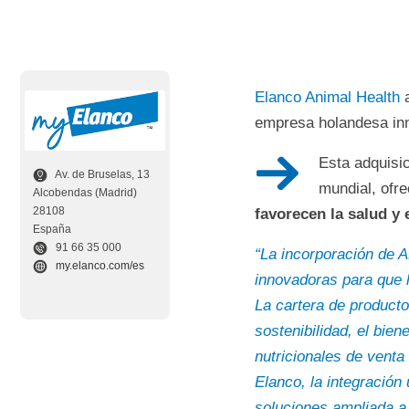
Elanco Animal Health
a
empresa holandesa inn
Esta adquisic
Av. de Bruselas, 13
mundial, ofr
Alcobendas (Madrid)
28108
favorecen la salud y 
España
91 66 35 000
“La incorporación de 
my.elanco.com/es
innovadoras para que l
La cartera de producto
sostenibilidad, el bie
nutricionales de venta
Elanco, la integración
soluciones ampliada a 