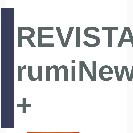
REVIST
rumiNe
+