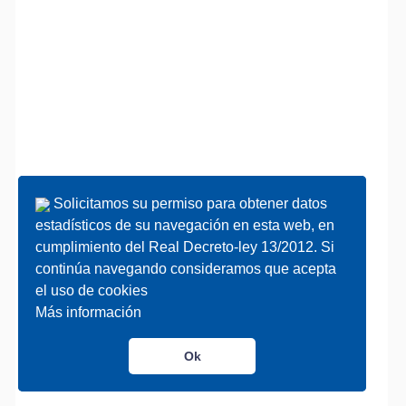
Solicitamos su permiso para obtener datos
Solicitamos su permiso para obtener datos
estadísticos de su navegación en esta web, en
estadísticos de su navegación en esta web, en
cumplimiento del Real Decreto-ley 13/2012. Si
cumplimiento del Real Decreto-ley 13/2012. Si
continúa navegando consideramos que acepta
continúa navegando consideramos que acepta
el uso de cookies
el uso de cookies
Más información
Más información
Ok
Ok