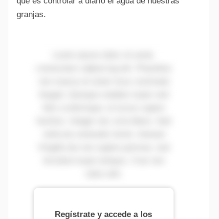
que es controlar a diario el agua de nuestras
granjas.
Lorem ipsum dolor sit amet,
consectetur adipiscing elit. Phasellus
non massa sit amet risus commodo
feugiat. Quisque sodales turpis sed
felis scelerisque, et luctus sapien
facilisis. Integer nec urna libero. Sed
vehicula venenatis lorem. Aenean
fringilla dui non sapien pulvinar, sed
tincidunt turpis tempus. Cras non
nulla velit.
Regístrate y accede a los