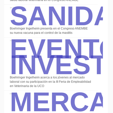
Sanid
salud laboral veterinaria en el Congreso ANEMBE
15 Jun
Event
Boehringer Ingelheim presenta en el Congreso ANEMBE
su nueva vacuna para el control de la mastitis
Invest
12 Jun
Boehringer Ingelheim acerca a los jóvenes al mercado
Merca
laboral con su participación en la III Feria de Empleabilidad
en Veterinaria de la UCO
03 Jun