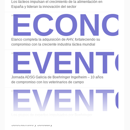
Econo
Los lácteos impulsan el crecimiento de la alimentación en
España y lideran la innovación del sector
08 May
Event
Elanco completa la adquisición de AHV, fortaleciendo su
compromiso con la creciente industria láctea mundial
28 Ene
Event
Jornada ADSG Galicia de Boehringer Ingelheim – 10 años
de compromiso con los veterinarios de campo
07 Ene
Los grupos de expertos impulsados por Boehringer
Ingelheim cierran el año con las sesiones de
Soloextensivo y Solodairy