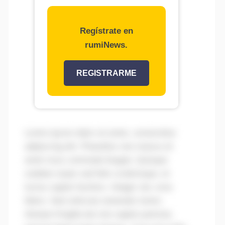
Regístrate en
rumiNews.
REGISTRARME
Lorem ipsum dolor sit amet, consectetur
adipiscing elit. Phasellus non massa sit
amet risus commodo feugiat. Quisque
sodales turpis sed felis scelerisque, et
luctus sapien facilisis. Integer nec urna
libero. Sed vehicula venenatis lorem.
Aenean fringilla dui non sapien pulvinar,