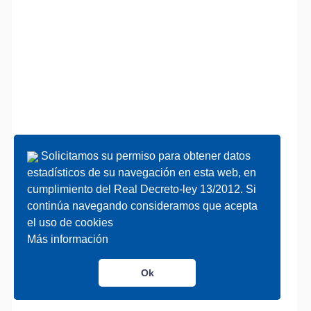
Solicitamos su permiso para obtener datos
Solicitamos su permiso para obtener datos
estadísticos de su navegación en esta web, en
estadísticos de su navegación en esta web, en
cumplimiento del Real Decreto-ley 13/2012. Si
cumplimiento del Real Decreto-ley 13/2012. Si
continúa navegando consideramos que acepta
continúa navegando consideramos que acepta
el uso de cookies
el uso de cookies
Más información
Más información
Ok
Ok