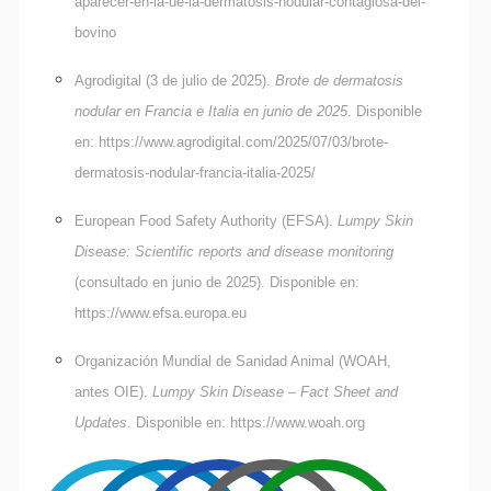
aparecer-en-la-ue-la-dermatosis-nodular-contagiosa-del-
bovino
Agrodigital (3 de julio de 2025).
Brote de dermatosis
nodular en Francia e Italia en junio de 2025
. Disponible
en:
https://www.agrodigital.com/2025/07/03/brote-
Alte
dermatosis-nodular-francia-italia-2025/
European Food Safety Authority (EFSA).
Lumpy Skin
Disease: Scientific reports and disease monitoring
(consultado en junio de 2025). Disponible en:
https://www.efsa.europa.eu
Organización Mundial de Sanidad Animal (WOAH,
antes OIE).
Lumpy Skin Disease – Fact Sheet and
Updates
. Disponible en:
https://www.woah.org