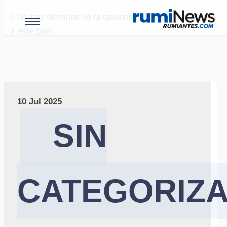
0
No hay términos de la taxonomía "paises" asociados
a este post.
10 Jul 2025
SIN
CATEGORIZ