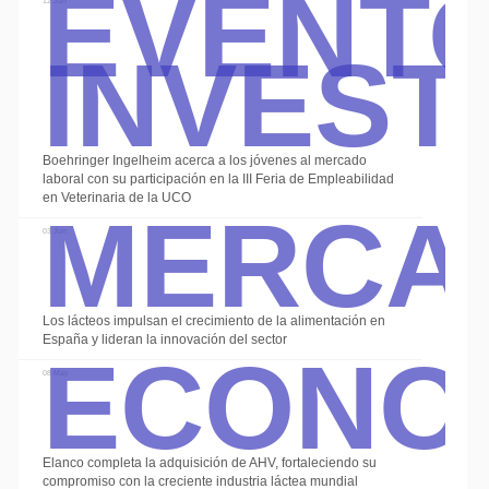
Event
Invest
12 Jun
Boehringer Ingelheim acerca a los jóvenes al mercado
Merca
laboral con su participación en la III Feria de Empleabilidad
en Veterinaria de la UCO
03 Jun
Econo
Los lácteos impulsan el crecimiento de la alimentación en
España y lideran la innovación del sector
08 May
Elanco completa la adquisición de AHV, fortaleciendo su
compromiso con la creciente industria láctea mundial