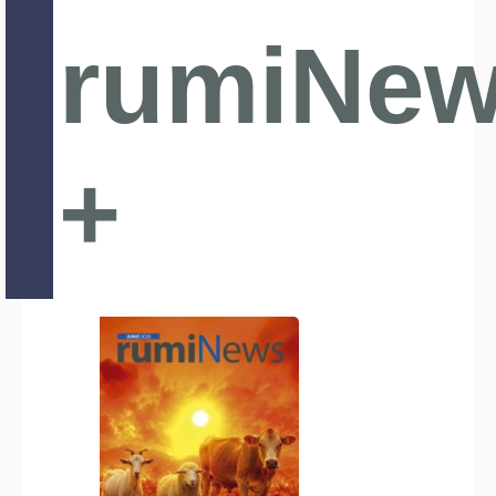
rumiNe
+