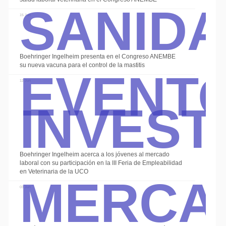
Sanid
15 Jun
Event
Boehringer Ingelheim presenta en el Congreso ANEMBE
su nueva vacuna para el control de la mastitis
Invest
12 Jun
Boehringer Ingelheim acerca a los jóvenes al mercado
Merca
laboral con su participación en la III Feria de Empleabilidad
en Veterinaria de la UCO
03 Jun