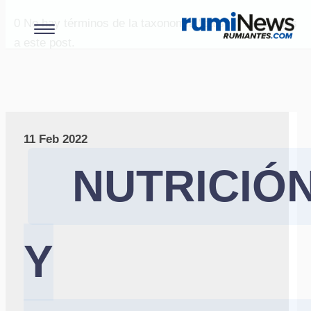
0
No hay términos de la taxonomía "paises" asociados
a este post.
11 Feb 2022
NUTRICIÓ
Y