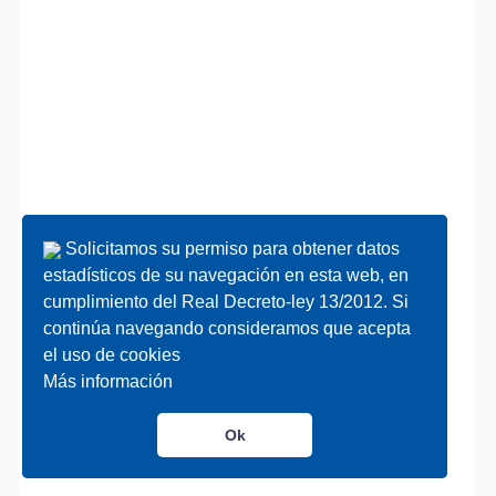
Solicitamos su permiso para obtener datos
Solicitamos su permiso para obtener datos
estadísticos de su navegación en esta web, en
estadísticos de su navegación en esta web, en
cumplimiento del Real Decreto-ley 13/2012. Si
cumplimiento del Real Decreto-ley 13/2012. Si
continúa navegando consideramos que acepta
continúa navegando consideramos que acepta
el uso de cookies
el uso de cookies
Más información
Más información
Ok
Ok