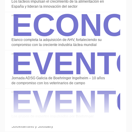
Econo
Los lácteos impulsan el crecimiento de la alimentación en
España y lideran la innovación del sector
08 May
Event
Elanco completa la adquisición de AHV, fortaleciendo su
compromiso con la creciente industria láctea mundial
28 Ene
Event
Jornada ADSG Galicia de Boehringer Ingelheim – 10 años
de compromiso con los veterinarios de campo
07 Ene
Los grupos de expertos impulsados por Boehringer
Ingelheim cierran el año con las sesiones de
Soloextensivo y Solodairy