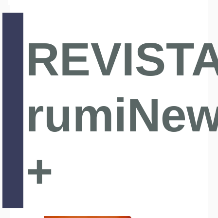
REVIST
rumiNe
+