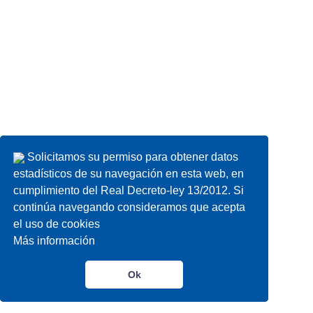
Solicitamos su permiso para obtener datos
Solicitamos su permiso para obtener datos
estadísticos de su navegación en esta web, en
estadísticos de su navegación en esta web, en
cumplimiento del Real Decreto-ley 13/2012. Si
cumplimiento del Real Decreto-ley 13/2012. Si
continúa navegando consideramos que acepta
continúa navegando consideramos que acepta
el uso de cookies
el uso de cookies
Más información
Más información
Ok
Ok