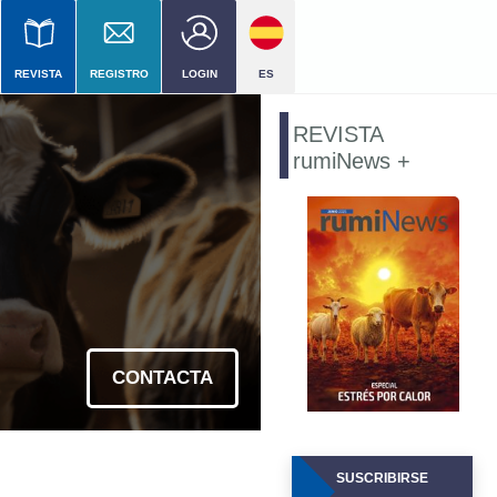
REVISTA
REGISTRO
LOGIN
ES
el
REVISTA
rumiNews +
ial
CONTACTA
SUSCRIBIRSE