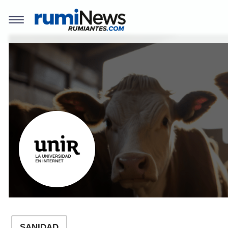
REVISTAS
Bioseguridad
Coccidiosis
REGISTRO
Comercialización
Mamitis
EVENTOS
Instalaciones y
Salud y Bienestar
Equipos
en el ordeño
LOGIN
Investigación
Diarreas en
Terneros
Manejo y Bienestar
REGISTRO
Animal
Alternativas para 
uso responsable d
Nutrición y
los antibióticos
Alimentación
Agalaxia Contagio
Patología y
Diagnóstico
Salud de la Ubre
SANIDAD