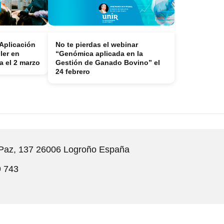
Aplicación
No te pierdas el webinar
ler en
“Genómica aplicada en la
 el 2 marzo
Gestión de Ganado Bovino” el
24 febrero
 Paz, 137 26006 Logroño España
9 743