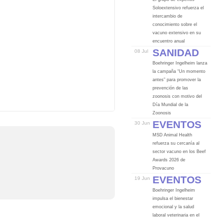
Soloextensivo refuerza el
intercambio de
conocimiento sobre el
vacuno extensivo en su
encuentro anual
Sanidad
08 Jul
Boehringer Ingelheim lanza
la campaña “Un momento
antes” para promover la
prevención de las
zoonosis con motivo del
Día Mundial de la
Zoonosis
Eventos
30 Jun
MSD Animal Health
refuerza su cercanía al
sector vacuno en los Beef
Awards 2026 de
Provacuno
Eventos
19 Jun
Boehringer Ingelheim
impulsa el bienestar
emocional y la salud
laboral veterinaria en el