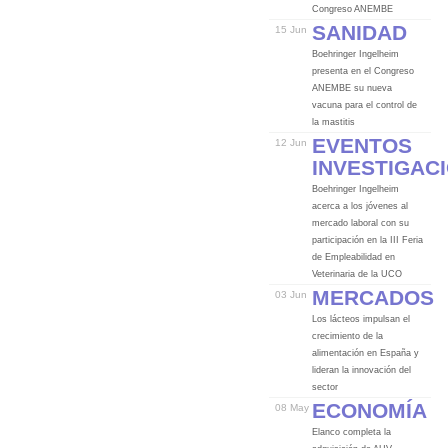
Congreso ANEMBE
Sanidad
15 Jun
Boehringer Ingelheim
presenta en el Congreso
ANEMBE su nueva
vacuna para el control de
la mastitis
Eventos
12 Jun
Investigac
Boehringer Ingelheim
acerca a los jóvenes al
mercado laboral con su
participación en la III Feria
de Empleabilidad en
Veterinaria de la UCO
Mercados
03 Jun
Los lácteos impulsan el
crecimiento de la
alimentación en España y
lideran la innovación del
sector
Economía
08 May
Elanco completa la