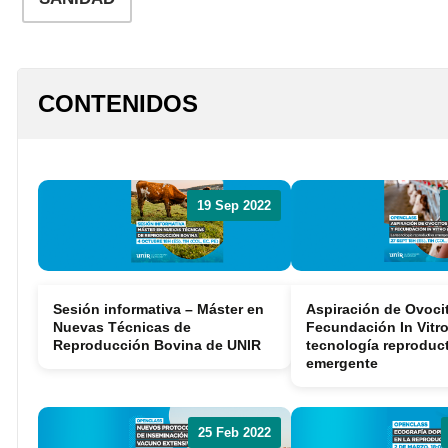
Reproducción y
Genética
Sanidad
CONTENIDOS
Economía
Instalaciones
Equipos
Eventos
Bioseguridad
Legislación
Manejo y Bienesta
Mercados
19 Sep 2022
Patología
Sostenibilidad
Sesión informativa – Máster en
Aspiración de Ovoci
Nuevas Técnicas de
Fecundación In Vitro
Reproducción Bovina de UNIR
tecnología reproduc
emergente
25 Feb 2022