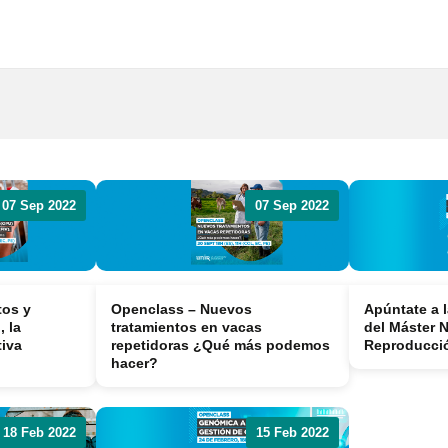
Publicidad y
colaboraciones
Contactar
Contactar con
rumiNews
r
07 Sep 2022
07 Sep 2022
tos y
Openclass – Nuevos
Apúntate a l
, la
tratamientos en vacas
del Máster 
tiva
repetidoras ¿Qué más podemos
Reproducció
hacer?
18 Feb 2022
15 Feb 2022