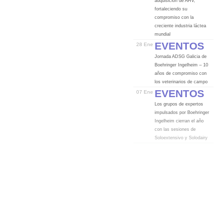
adquisición de AHV,
fortaleciendo su
compromiso con la
creciente industria láctea
mundial
Eventos
28 Ene
Jornada ADSG Galicia de
Boehringer Ingelheim – 10
años de compromiso con
los veterinarios de campo
Eventos
07 Ene
Los grupos de expertos
impulsados por Boehringer
Ingelheim cierran el año
con las sesiones de
Soloextensivo y Solodairy