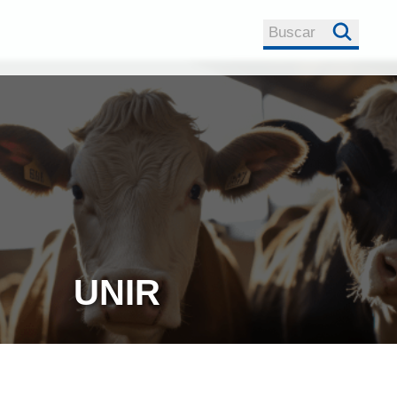
Buscar
Anunciarse a niv
Registro
rumiNews
global
Sobre rumiNews
Contacto Comerc
rumiNews
Politica de
Privacidad
Republicación de
un
UNIR
Contenidos
e
Colaborar con
rumiNews
sa