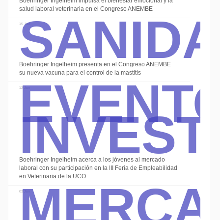
Sanid
Boehringer Ingelheim impulsa el bienestar emocional y la
salud laboral veterinaria en el Congreso ANEMBE
15 Jun
Event
Boehringer Ingelheim presenta en el Congreso ANEMBE
su nueva vacuna para el control de la mastitis
Invest
12 Jun
Boehringer Ingelheim acerca a los jóvenes al mercado
Merca
laboral con su participación en la III Feria de Empleabilidad
en Veterinaria de la UCO
03 Jun