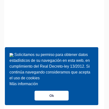
Solicitamos su permiso para obtener datos
Solicitamos su permiso para obtener datos
estadísticos de su navegación en esta web, en
estadísticos de su navegación en esta web, en
cumplimiento del Real Decreto-ley 13/2012. Si
cumplimiento del Real Decreto-ley 13/2012. Si
continúa navegando consideramos que acepta
continúa navegando consideramos que acepta
el uso de cookies
el uso de cookies
Más información
Más información
Ok
Ok