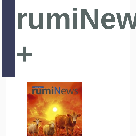
rumiNe
+