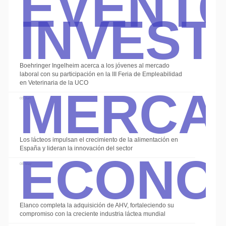
Event
Invest
Boehringer Ingelheim acerca a los jóvenes al mercado
Merca
laboral con su participación en la III Feria de Empleabilidad
en Veterinaria de la UCO
03 Jun
Econo
Los lácteos impulsan el crecimiento de la alimentación en
España y lideran la innovación del sector
08 May
Elanco completa la adquisición de AHV, fortaleciendo su
compromiso con la creciente industria láctea mundial