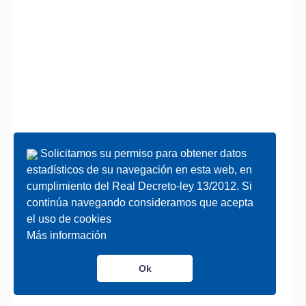
Solicitamos su permiso para obtener datos
Solicitamos su permiso para obtener datos
estadísticos de su navegación en esta web, en
estadísticos de su navegación en esta web, en
cumplimiento del Real Decreto-ley 13/2012. Si
cumplimiento del Real Decreto-ley 13/2012. Si
continúa navegando consideramos que acepta
continúa navegando consideramos que acepta
el uso de cookies
el uso de cookies
Más información
Más información
Ok
Ok