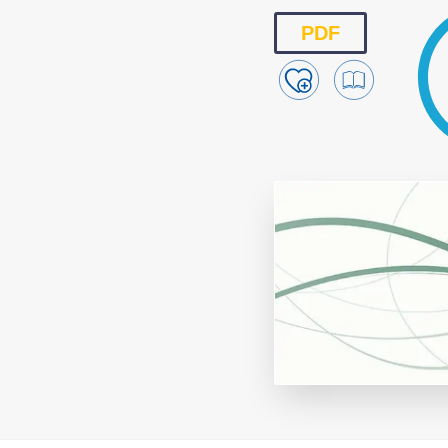
Reproducción y
PDF
Genética
Sanidad
Economía
Instalaciones
Equipos
Eventos
Bioseguridad
Legislación
Manejo y Bienest
Mercados
Patología
Sostenibilidad