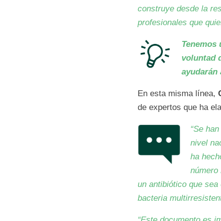
construye desde la re
profesionales que quie
Tenemos u
voluntad 
ayudarán 
En esta misma línea,
de expertos que ha el
“Se han 
nivel na
ha hecho
número 
un antibiótico que sea
bacteria multirresisten
“Este documento es im