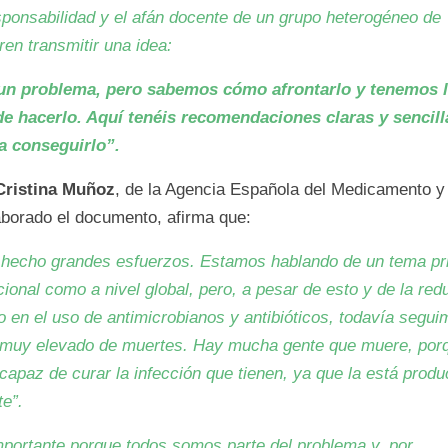
sponsabilidad y el afán docente de un grupo heterogéneo de
ren transmitir una idea:
n problema, pero sabemos cómo afrontarlo y tenemos l
de hacerlo. Aquí tenéis recomendaciones claras y sencil
a conseguirlo”.
Cristina Muñoz
, de la Agencia Española del Medicamento y 
aborado el documento, afirma que:
hecho grandes esfuerzos. Estamos hablando de un tema prio
cional como a nivel global, pero, a pesar de esto y de la re
 en el uso de antimicrobianos y antibióticos, todavía segui
muy elevado de muertes. Hay mucha gente que muere, porq
 capaz de curar la infección que tienen, ya que la está prod
te”.
portante porque todos somos parte del problema y, por