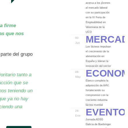
acerca a los jóvenes
al mercado laboral
con su participación
en la III Feria de
Empleabilidad en
a firme
Veterinaria de la
Merca
UCO
las que nos
03
Jun
Los lácteos impulsan
el crecimiento de la
parte del grupo
alimentación en
España y lideran la
Econom
innovación del sector
08
ritario tanto a
May
Elanco completa la
ducción que se
adquisición de AHV,
mos teniendo un
fortaleciendo su
compromiso con la
ue ya no hay
creciente industria
Evento
láctea mundial
uciendo una
28
Ene
Jornada ADSG
Galicia de Boehringer