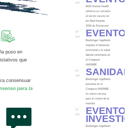
Jun
MSD Animal Health
refuerza su cercanía
al sector vacuno en
los Beef Awards
Evento
2026 de Provacuno
19
Jun
O
Boehringer Ingelheim
impulsa el bienestar
emocional y la salud
aña puso en
laboral veterinaria en
islativos que
el Congreso
Sanida
ANEMBE
15
Jun
Boehringer Ingelheim
para consensuar
presenta en el
senso para la
Congreso ANEMBE
su nueva vacuna
para el control de la
Evento
mastitis
12
Investi
Jun
Boehringer Ingelheim