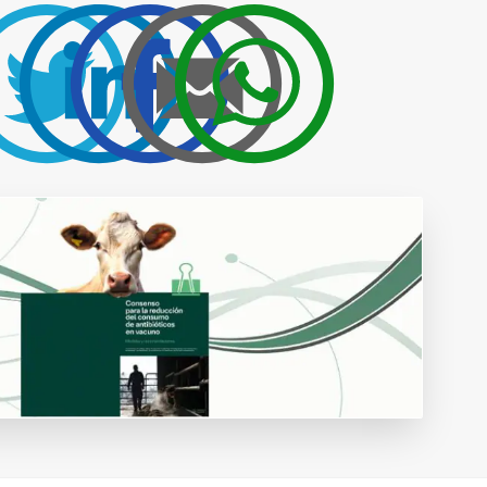
Publicidad y
colaboraciones
Contactar
Contactar con
rumiNews
ar