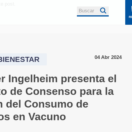
e post.
Buscar
R
Anunciarse a ni
Registro
rumiNews
global
Sobre rumiNews
Contacto Comer
r
04 Abr 2024
BIENESTAR
rumiNews
Politica de
r Ingelheim presenta el
Privacidad
Republicación de
 un
o de Consenso para la
Contenidos
 de
n del Consumo de
Colaborar con
rumiNews
cos en Vacuno
osa