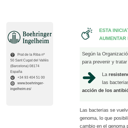
ESTA INICI
AUMENTAR 
Según la Organización
Prat de la Riba nº
50 Sant Cugat del Vallès
para prevenir y trata
(Barcelona) 08174
España
La
resisten
+34 93 404 51 00
las bacteria
www.boehringer-
ingelheim.es/
acción de los antibi
Las bacterias se vuel
genoma, lo que posibili
cambio en el genoma pe