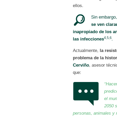
ellos.
Sin embargo
se ven clar
inapropiado de los an
4,5,6
las infecciones
.
Actualmente,
la resis
problema de la histor
Cerviño
, asesor técn
que:
“Hacer
predic
el mun
2050 s
personas, animales y 