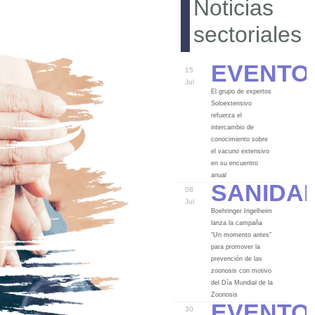
Noticias
sectoriales
Evento
15
Jul
El grupo de expertos
Soloextensivo
refuerza el
intercambio de
conocimiento sobre
el vacuno extensivo
en su encuentro
Sanida
anual
08
Jul
Boehringer Ingelheim
lanza la campaña
“Un momento antes”
para promover la
prevención de las
zoonosis con motivo
del Día Mundial de la
Evento
Zoonosis
30