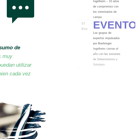
Ingelheim – 10 años
de compromiso con
los veterinarios de
Evento
campo
07
Ene
Los grupos de
expertos impulsados
por Boehringer
nsumo de
Ingelheim cierran el
año con las sesiones
s muy
de Soloextensivo y
uedan utilizar
Solodairy
bien cada vez