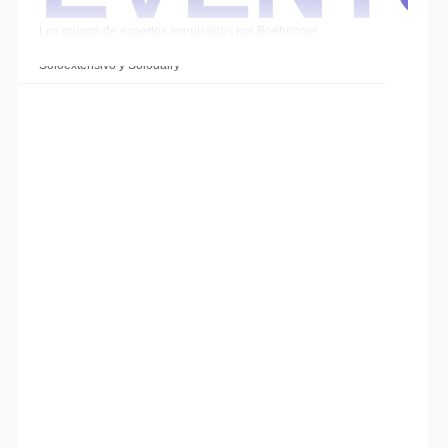
Los grupos de expertos impulsados por Boehringer
Ingelheim cierran el año con las sesiones de
Soloextensivo y Solodairy