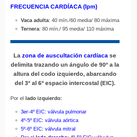
FRECUENCIA CARDÍACA (lpm)
Vaca adulta
: 40 mín./60 media/ 80 máxima
Ternera
: 80 mín./ 95 media/ 110 máxima
La
zona de auscultación cardíaca
se
delimita trazando un ángulo de 90º a la
altura del codo izquierdo, abarcando
del 3º al 6º espacio intercostal (EIC).
Por el
lado izquierdo:
3er-4º EIC: válvula pulmonar
4º-5º EIC: válvula aórtica
5º-6º EIC: válvula mitral