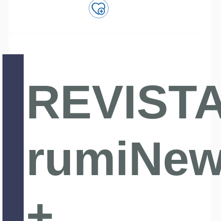
REVIST
rumiNe
+