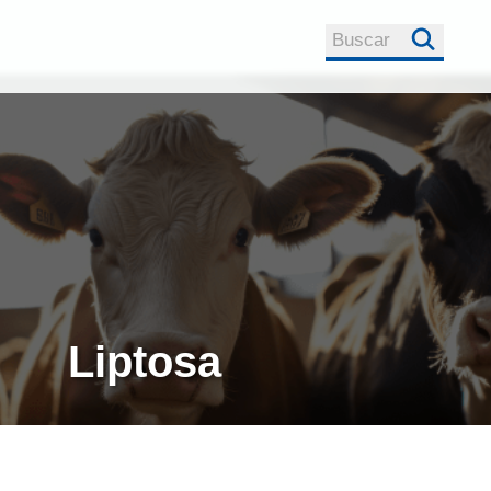
Buscar
Anunciarse a niv
Registro
rumiNews
global
Sobre rumiNews
Contacto Comerc
rumiNews
Politica de
Privacidad
Republicación de
un
Liptosa
Contenidos
e
Colaborar con
rumiNews
sa