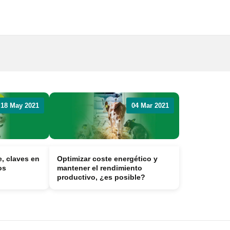
Publicidad y
colaboraciones
Contactar
Contactar con
rumiNews
r
18 May 2021
04 Mar 2021
, claves en
Optimizar coste energético y
os
mantener el rendimiento
productivo, ¿es posible?