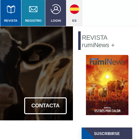
REVISTA
REGISTRO
LOGIN
ES
el
REVISTA
rumiNews +
ial
CONTACTA
SUSCRIBIRSE