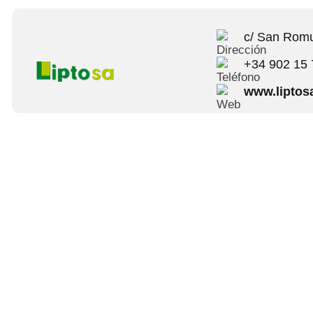
c/ San Romu
+34 902 15 
www.liptos