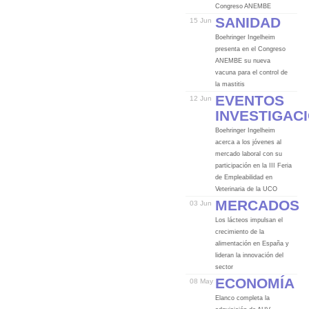
Congreso ANEMBE
Sanidad
15 Jun
Boehringer Ingelheim
presenta en el Congreso
ANEMBE su nueva
vacuna para el control de
la mastitis
Eventos
12 Jun
Investigac
Boehringer Ingelheim
acerca a los jóvenes al
mercado laboral con su
participación en la III Feria
de Empleabilidad en
Veterinaria de la UCO
Mercados
03 Jun
Los lácteos impulsan el
crecimiento de la
alimentación en España y
lideran la innovación del
sector
Economía
08 May
Elanco completa la