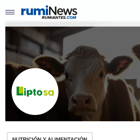
REVISTAS
Bioseguridad
Coccidiosis
REGISTRO
Comercialización
Mamitis
EVENTOS
Instalaciones y
Salud y Bienestar
Equipos
en el ordeño
LOGIN
Investigación
Diarreas en
Terneros
Manejo y Bienestar
REGISTRO
Animal
Alternativas para 
uso responsable d
Nutrición y
los antibióticos
Alimentación
Agalaxia Contagio
Patología y
Diagnóstico
Salud de la Ubre
NUTRICIÓN Y ALIMENTACIÓN