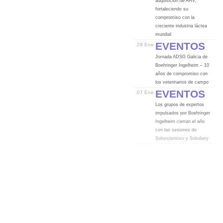
adquisición de AHV,
fortaleciendo su
compromiso con la
creciente industria láctea
mundial
Eventos
28 Ene
Jornada ADSG Galicia de
Boehringer Ingelheim – 10
años de compromiso con
los veterinarios de campo
Eventos
07 Ene
Los grupos de expertos
impulsados por Boehringer
Ingelheim cierran el año
con las sesiones de
Soloextensivo y Solodairy