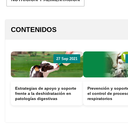
Reproducción y
Genética
Sanidad
CONTENIDOS
Economía
Instalaciones
Equipos
Eventos
Bioseguridad
Legislación
Manejo y Bienesta
Mercados
27 Sep 2021
Patología
Sostenibilidad
Estrategias de apoyo y soporte
Prevención y soporte
frente a la deshidratación en
el control de proces
patologías digestivas
respiratorios