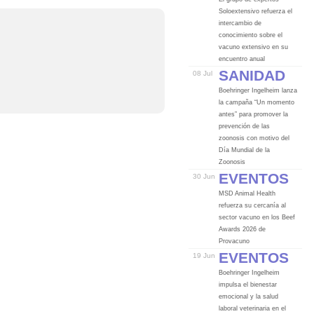
Soloextensivo refuerza el
intercambio de
conocimiento sobre el
vacuno extensivo en su
encuentro anual
Sanidad
08 Jul
Boehringer Ingelheim lanza
la campaña “Un momento
antes” para promover la
prevención de las
zoonosis con motivo del
Día Mundial de la
Zoonosis
Eventos
30 Jun
MSD Animal Health
refuerza su cercanía al
sector vacuno en los Beef
Awards 2026 de
Provacuno
Eventos
19 Jun
Boehringer Ingelheim
impulsa el bienestar
emocional y la salud
laboral veterinaria en el