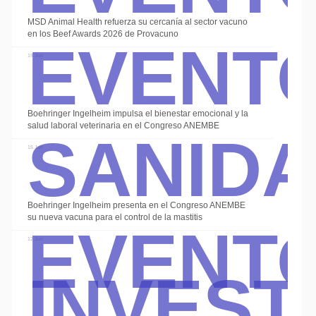
Event
MSD Animal Health refuerza su cercanía al sector vacuno
en los Beef Awards 2026 de Provacuno
19 Jun
Sanid
Boehringer Ingelheim impulsa el bienestar emocional y la
salud laboral veterinaria en el Congreso ANEMBE
15 Jun
Event
Boehringer Ingelheim presenta en el Congreso ANEMBE
su nueva vacuna para el control de la mastitis
Invest
12 Jun