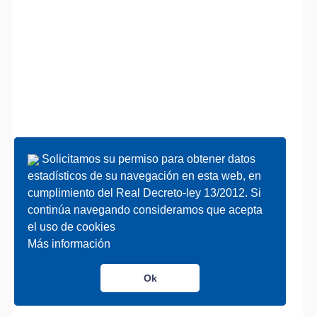
Solicitamos su permiso para obtener datos
Solicitamos su permiso para obtener datos
estadísticos de su navegación en esta web, en
estadísticos de su navegación en esta web, en
cumplimiento del Real Decreto-ley 13/2012. Si
cumplimiento del Real Decreto-ley 13/2012. Si
continúa navegando consideramos que acepta
continúa navegando consideramos que acepta
el uso de cookies
el uso de cookies
Más información
Más información
Ok
Ok