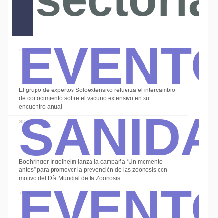
Event
15 Jul
Alte
El grupo de expertos Soloextensivo refuerza el intercambio
Sanid
de conocimiento sobre el vacuno extensivo en su
encuentro anual
08 Jul
Boehringer Ingelheim lanza la campaña “Un momento
Event
antes” para promover la prevención de las zoonosis con
motivo del Día Mundial de la Zoonosis
30 Jun