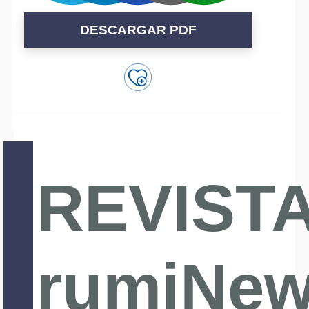
DESCARGAR PDF
REVIST
rumiNe