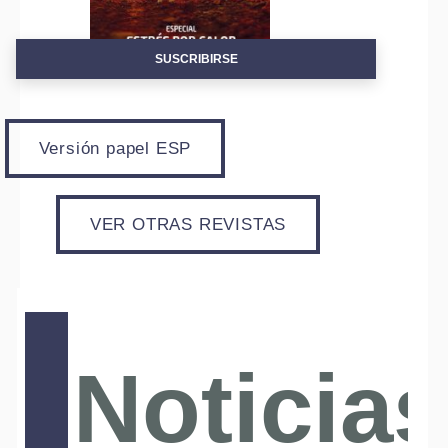
SUSCRIBIRSE
Alte
Versión papel ESP
VER OTRAS REVISTAS
Noticias