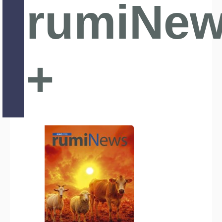
rumiNe
+