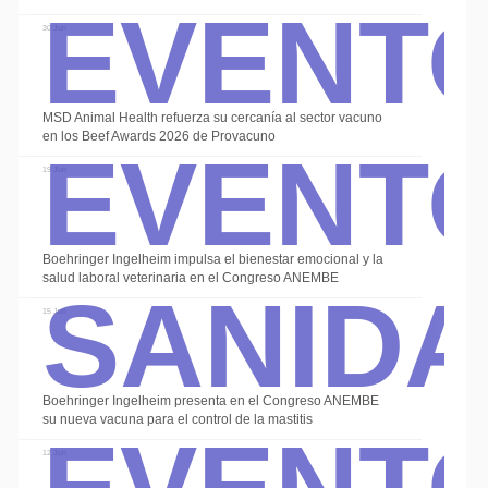
Event
30 Jun
Event
MSD Animal Health refuerza su cercanía al sector vacuno
en los Beef Awards 2026 de Provacuno
19 Jun
Sanid
Boehringer Ingelheim impulsa el bienestar emocional y la
salud laboral veterinaria en el Congreso ANEMBE
15 Jun
Event
Boehringer Ingelheim presenta en el Congreso ANEMBE
su nueva vacuna para el control de la mastitis
12 Jun