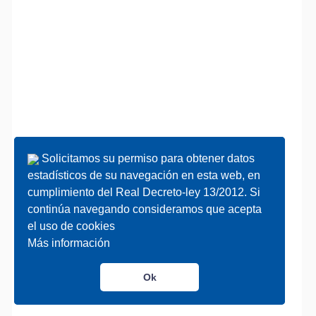
Solicitamos su permiso para obtener datos
Solicitamos su permiso para obtener datos
estadísticos de su navegación en esta web, en
estadísticos de su navegación en esta web, en
cumplimiento del Real Decreto-ley 13/2012. Si
cumplimiento del Real Decreto-ley 13/2012. Si
continúa navegando consideramos que acepta
continúa navegando consideramos que acepta
el uso de cookies
el uso de cookies
Más información
Más información
Ok
Ok