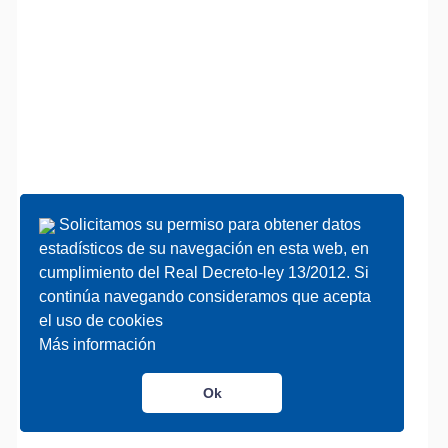
Solicitamos su permiso para obtener datos
Solicitamos su permiso para obtener datos
estadísticos de su navegación en esta web, en
estadísticos de su navegación en esta web, en
cumplimiento del Real Decreto-ley 13/2012. Si
cumplimiento del Real Decreto-ley 13/2012. Si
continúa navegando consideramos que acepta
continúa navegando consideramos que acepta
el uso de cookies
el uso de cookies
Más información
Más información
Ok
Ok