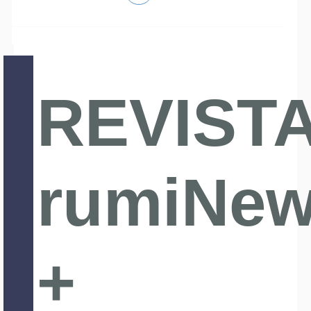
REVIST
rumiNe
+