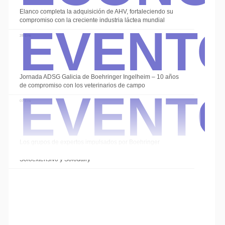
Event
Elanco completa la adquisición de AHV, fortaleciendo su
compromiso con la creciente industria láctea mundial
28 Ene
Event
Jornada ADSG Galicia de Boehringer Ingelheim – 10 años
de compromiso con los veterinarios de campo
07 Ene
Los grupos de expertos impulsados por Boehringer
Ingelheim cierran el año con las sesiones de
Soloextensivo y Solodairy