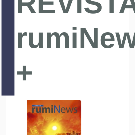
REVIST
rumiNe
+