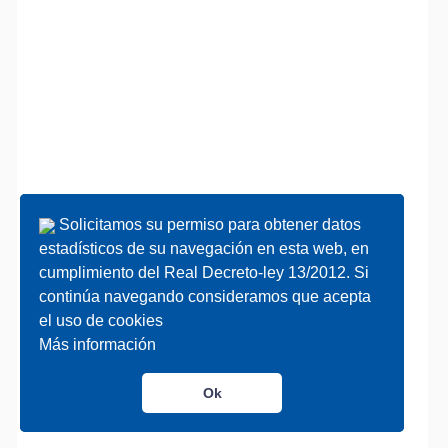
Solicitamos su permiso para obtener datos
Solicitamos su permiso para obtener datos
estadísticos de su navegación en esta web, en
estadísticos de su navegación en esta web, en
cumplimiento del Real Decreto-ley 13/2012. Si
cumplimiento del Real Decreto-ley 13/2012. Si
continúa navegando consideramos que acepta
continúa navegando consideramos que acepta
el uso de cookies
el uso de cookies
Más información
Más información
Ok
Ok