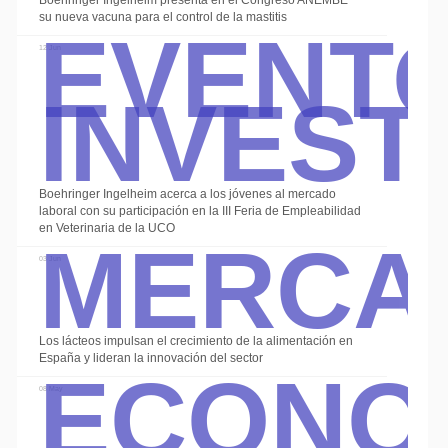
Event
Boehringer Ingelheim presenta en el Congreso ANEMBE
su nueva vacuna para el control de la mastitis
Invest
12 Jun
Alte
Boehringer Ingelheim acerca a los jóvenes al mercado
Merca
laboral con su participación en la III Feria de Empleabilidad
en Veterinaria de la UCO
03 Jun
Econo
Los lácteos impulsan el crecimiento de la alimentación en
España y lideran la innovación del sector
08 May