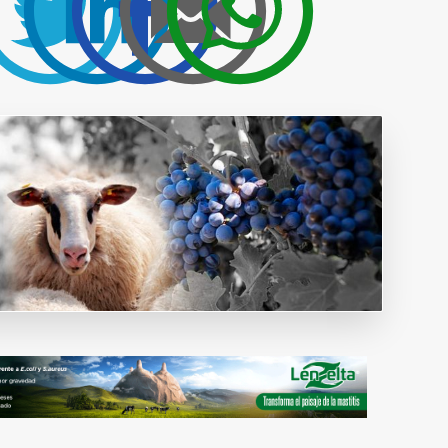
Publicidad y
colaboraciones
Contactar
Contactar con
rumiNews
estar