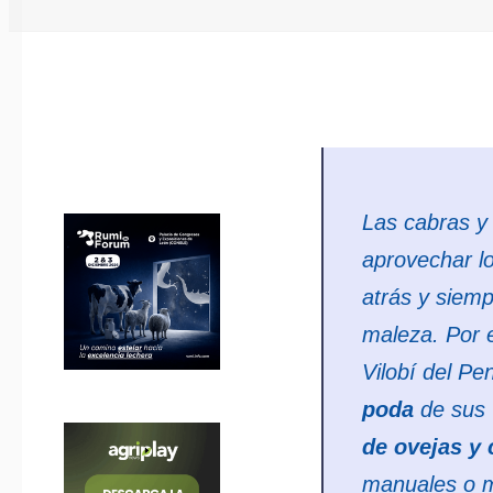
Las cabras y
aprovechar l
atrás y siemp
maleza. Por e
Vilobí del Pe
poda
de sus 
de ovejas y 
manuales o m