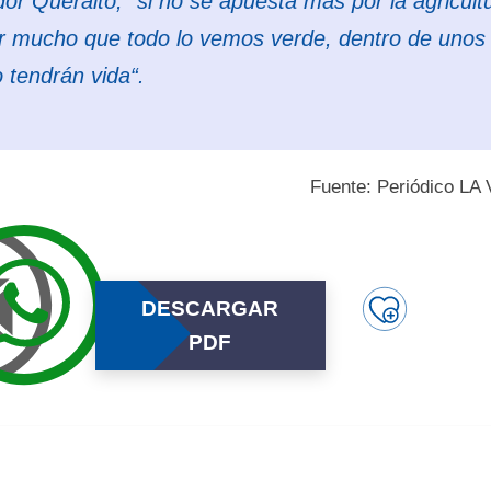
or Queraltó, “
si no se apuesta más por la agricult
or mucho que todo lo vemos verde, dentro de unos
o tendrán vida
“.
Fuente: Periódico L
DESCARGAR
PDF