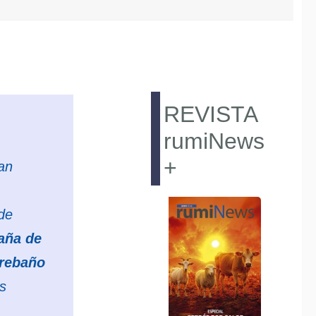
REVISTA
rumiNews
+
an
 de
aña de
rebaño
as