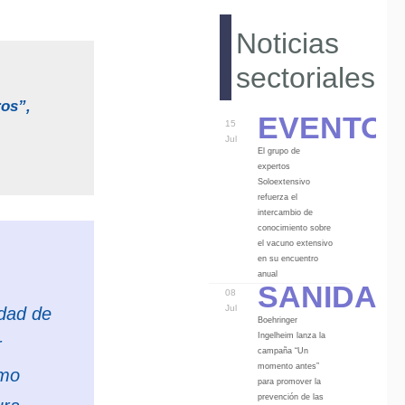
Noticias
sectoriales
ros”,
Eventos
15
Jul
El grupo de
expertos
Soloextensivo
refuerza el
intercambio de
conocimiento sobre
el vacuno extensivo
en su encuentro
Sanidad
anual
08
Jul
idad de
Boehringer
Ingelheim lanza la
r
campaña “Un
momento antes”
omo
para promover la
prevención de las