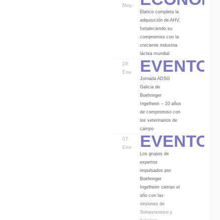
May
Elanco completa la
adquisición de AHV,
fortaleciendo su
compromiso con la
creciente industria
Eventos
láctea mundial
28
Ene
Jornada ADSG
Galicia de
Boehringer
Ingelheim – 10 años
de compromiso con
los veterinarios de
Eventos
campo
07
Ene
Los grupos de
expertos
impulsados por
Boehringer
Ingelheim cierran el
año con las
sesiones de
Soloextensivo y