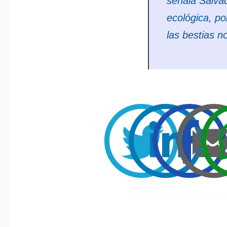
señala Salvad
ecológica, p
las bestias n