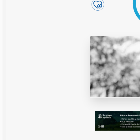
Reproducción y
Genética
Sanidad
Economía
Instalaciones
Equipos
Eventos
Bioseguridad
Legislación
Manejo y Bien
Mercados
Patología
Sostenibilidad