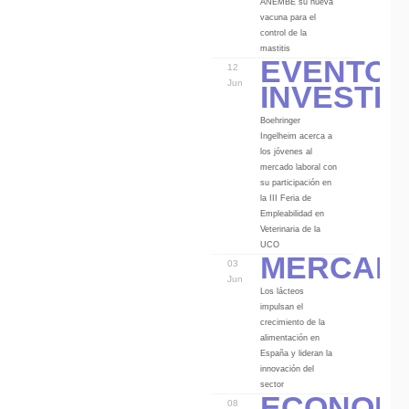
ANEMBE su nueva
vacuna para el
control de la
Eventos
mastitis
12
Investi
Jun
Boehringer
Ingelheim acerca a
los jóvenes al
mercado laboral con
su participación en
la III Feria de
Empleabilidad en
Veterinaria de la
Mercad
UCO
03
Jun
Los lácteos
impulsan el
crecimiento de la
alimentación en
España y lideran la
innovación del
Econom
sector
08