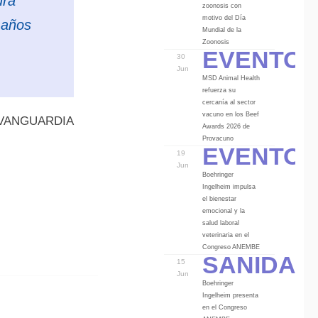
ura
zoonosis con
motivo del Día
 años
Mundial de la
Eventos
Zoonosis
30
Jun
MSD Animal Health
refuerza su
cercanía al sector
vacuno en los Beef
A VANGUARDIA
Awards 2026 de
Eventos
Provacuno
19
Jun
Boehringer
Ingelheim impulsa
el bienestar
emocional y la
salud laboral
veterinaria en el
Sanidad
Congreso ANEMBE
15
Jun
Boehringer
Ingelheim presenta
en el Congreso