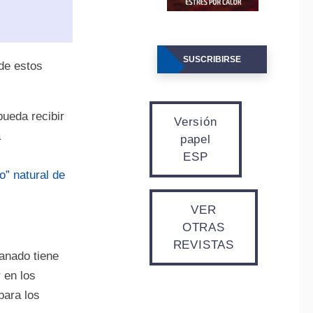
SUSCRIBIRSE
 de estos
pueda recibir
Versión
a
papel
ESP
o” natural de
VER
OTRAS
REVISTAS
anado tiene
 en los
para los