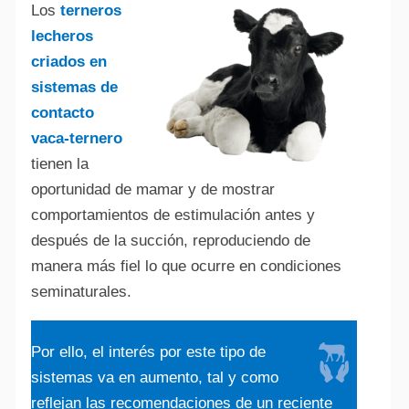
Los
terneros
lecheros
criados en
sistemas de
contacto
vaca-ternero
tienen la
oportunidad de mamar y de mostrar
comportamientos de estimulación antes y
después de la succión, reproduciendo de
manera más fiel lo que ocurre en condiciones
seminaturales.
Por ello, el interés por este tipo de
sistemas va en aumento, tal y como
reflejan las recomendaciones de un reciente