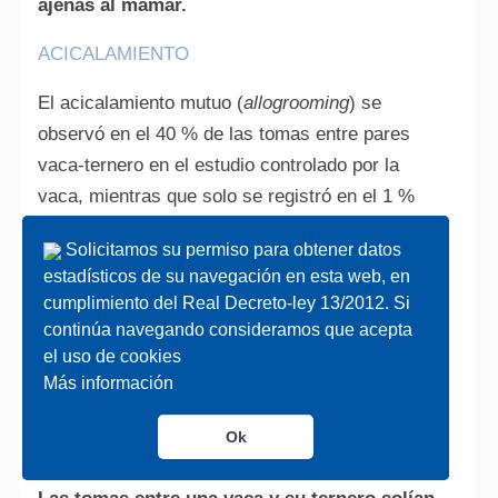
ajenas al mamar.
ACICALAMIENTO
El acicalamiento mutuo (
allogrooming
) se
observó en el 40 % de las tomas entre pares
vaca-ternero en el estudio controlado por la
vaca, mientras que solo se registró en el 1 %
de los episodios de alolactancia.
Solicitamos su permiso para obtener datos
Solicitamos su permiso para obtener datos
De forma similar, en el estudio
estadísticos de su navegación en esta web, en
estadísticos de su navegación en esta web, en
cumplimiento del Real Decreto-ley 13/2012. Si
cumplimiento del Real Decreto-ley 13/2012. Si
controlado por el ternero el
continúa navegando consideramos que acepta
continúa navegando consideramos que acepta
acicalamiento se observó en el 49 % de las
el uso de cookies
el uso de cookies
tomas con la madre y en ninguno de los
Más información
Más información
episodios de alolactancia.
Ok
Ok
FINALIZACIÓN DEL AMAMANTAMIENTO