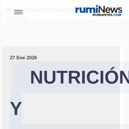
No hay términos de la taxonomía "paises" asociados a
este post.
27 Ene 2026
NUTRICIÓ
Y