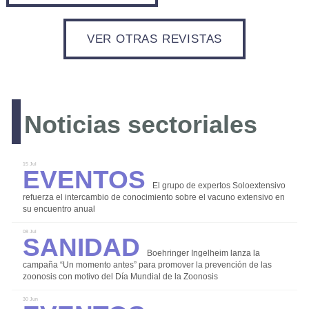
VER OTRAS REVISTAS
LOGIN
Noticias sectoriales
REGISTRO
Eventos
15 Jul
El grupo de expertos Soloextensivo
refuerza el intercambio de conocimiento sobre el vacuno extensivo en
su encuentro anual
Sanidad
08 Jul
Boehringer Ingelheim lanza la
campaña “Un momento antes” para promover la prevención de las
Bioseguridad
zoonosis con motivo del Día Mundial de la Zoonosis
Comercialización
30 Jun