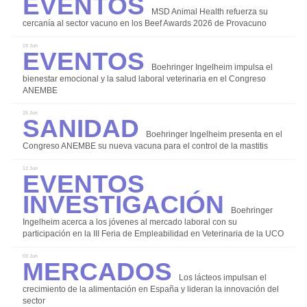
Eventos
Instalaciones y Equipos
MSD Animal Health refuerza su
cercanía al sector vacuno en los Beef Awards 2026 de Provacuno
Investigación
Eventos
19 Jun
Manejo y Bienestar Animal
Boehringer Ingelheim impulsa el
Nutrición y Alimentación
bienestar emocional y la salud laboral veterinaria en el Congreso
ANEMBE
Patología y Diagnóstico
Sanidad
15 Jun
Reproducción y Genética
Boehringer Ingelheim presenta en el
Sanidad
Congreso ANEMBE su nueva vacuna para el control de la mastitis
Economía
Eventos
12 Jun
Investigación
Eventos
Legislación
Boehringer
Ingelheim acerca a los jóvenes al mercado laboral con su
Mercados
participación en la III Feria de Empleabilidad en Veterinaria de la UCO
Mercados
Sostenibilidad
03 Jun
Los lácteos impulsan el
crecimiento de la alimentación en España y lideran la innovación del
sector