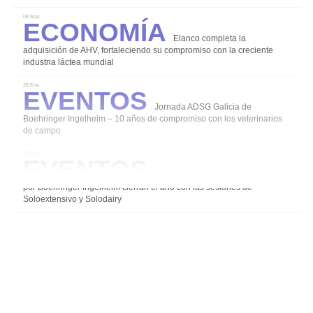
Economía
08 May
Elanco completa la
Coccidiosis
adquisición de AHV, fortaleciendo su compromiso con la creciente
industria láctea mundial
Mamitis
Eventos
28 Ene
Salud y Bienestar en el ordeño
Jornada ADSG Galicia de
Diarreas en Terneros
Boehringer Ingelheim – 10 años de compromiso con los veterinarios
de campo
Alternativas para un uso responsable de los
Eventos
07 Ene
antibióticos
Los grupos de expertos impulsados
Agalaxia Contagiosa
por Boehringer Ingelheim cierran el año con las sesiones de
Soloextensivo y Solodairy
Salud de la Ubre
Instalaciones Equipos