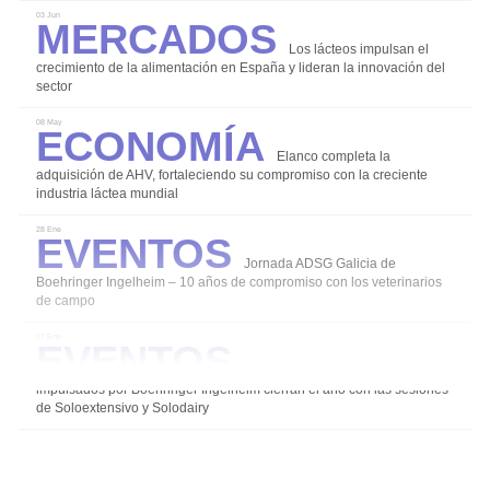
Mercados
03 Jun
Los lácteos impulsan el
crecimiento de la alimentación en España y lideran la innovación del
sector
Coccidiosis
Economía
08 May
Mamitis
Elanco completa la
Salud y Bienestar en el ordeño
adquisición de AHV, fortaleciendo su compromiso con la creciente
industria láctea mundial
Diarreas en Terneros
Eventos
28 Ene
Alternativas para un uso responsable de los
Jornada ADSG Galicia de
antibióticos
Boehringer Ingelheim – 10 años de compromiso con los veterinarios
de campo
Agalaxia Contagiosa
Eventos
07 Ene
Salud de la Ubre
Los grupos de expertos
impulsados por Boehringer Ingelheim cierran el año con las sesiones
de Soloextensivo y Solodairy