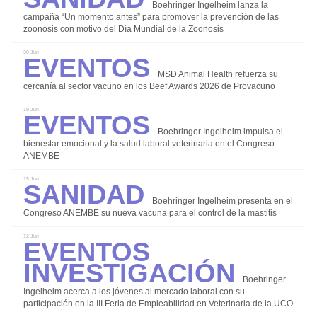
Boehringer Ingelheim lanza la
campaña “Un momento antes” para promover la prevención de las
Instalaciones y Equipos
zoonosis con motivo del Día Mundial de la Zoonosis
Investigación
Eventos
30 Jun
Manejo y Bienestar Animal
MSD Animal Health refuerza su
cercanía al sector vacuno en los Beef Awards 2026 de Provacuno
Nutrición y Alimentación
Eventos
19 Jun
Patología y Diagnóstico
Boehringer Ingelheim impulsa el
Reproducción y Genética
bienestar emocional y la salud laboral veterinaria en el Congreso
ANEMBE
Sanidad
Sanidad
15 Jun
Economía
Boehringer Ingelheim presenta en el
Eventos
Congreso ANEMBE su nueva vacuna para el control de la mastitis
Eventos
Legislación
12 Jun
Investigación
Mercados
Boehringer
Sostenibilidad
Ingelheim acerca a los jóvenes al mercado laboral con su
participación en la III Feria de Empleabilidad en Veterinaria de la UCO