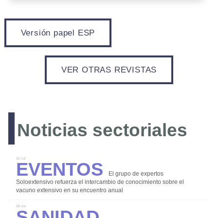
Versión papel ESP
LOGIN
VER OTRAS REVISTAS
REGISTRO
Noticias sectoriales
Eventos
15 Jul
El grupo de expertos
Soloextensivo refuerza el intercambio de conocimiento sobre el
vacuno extensivo en su encuentro anual
Bioseguridad
Sanidad
08 Jul
Comercialización