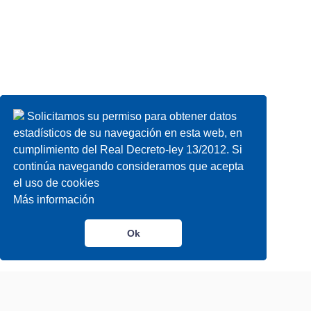
Solicitamos su permiso para obtener datos
Solicitamos su permiso para obtener datos
estadísticos de su navegación en esta web, en
estadísticos de su navegación en esta web, en
cumplimiento del Real Decreto-ley 13/2012. Si
cumplimiento del Real Decreto-ley 13/2012. Si
continúa navegando consideramos que acepta
continúa navegando consideramos que acepta
el uso de cookies
el uso de cookies
Más información
Más información
Ok
Ok