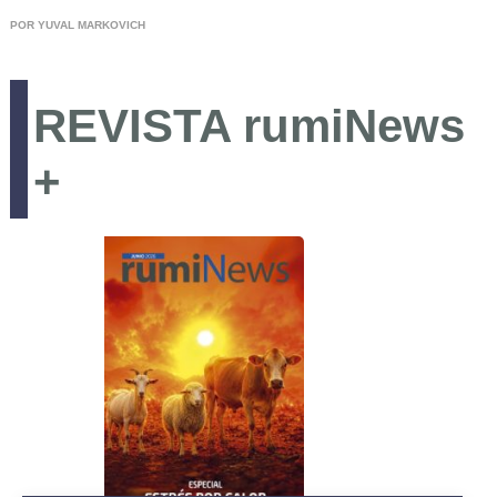
REGISTRO
POR YUVAL MARKOVICH
REVISTA rumiNews
+
Bioseguridad
Comercialización
Instalaciones y Equipos
Investigación
Manejo y Bienestar Animal
Nutrición y Alimentación
Patología y Diagnóstico
Reproducción y Genética