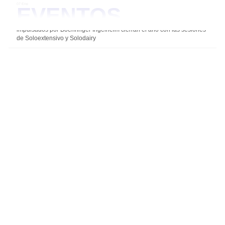
Eventos
07 Ene
Los grupos de expertos
impulsados por Boehringer Ingelheim cierran el año con las sesiones
rumiNews
de Soloextensivo y Solodairy
Anunciarse a nivel global
Contacto Comercial