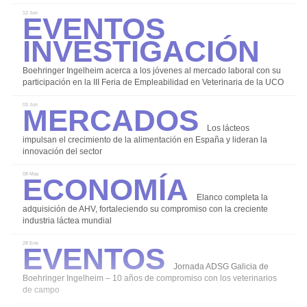
Registro
Eventos
12 Jun
Sobre rumiNews
Investigación
rumiNews
Politica de Privacidad
Boehringer Ingelheim acerca a los jóvenes al mercado laboral con su
participación en la III Feria de Empleabilidad en Veterinaria de la UCO
Republicación de Contenidos
Mercados
03 Jun
Colaborar con rumiNews
Los lácteos
impulsan el crecimiento de la alimentación en España y lideran la
innovación del sector
Economía
08 May
Elanco completa la
Publicidad y colaboraciones
adquisición de AHV, fortaleciendo su compromiso con la creciente
industria láctea mundial
Contactar
Eventos
28 Ene
Contactar con rumiNews
Jornada ADSG Galicia de
Boehringer Ingelheim – 10 años de compromiso con los veterinarios
de campo