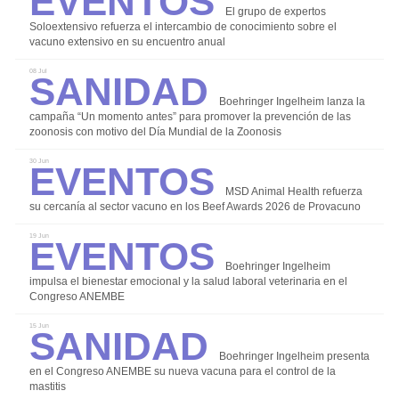
Alternativas para un uso responsable de los antibióticos
El grupo de expertos
Soloextensivo refuerza el intercambio de conocimiento sobre el
Agalaxia Contagiosa
vacuno extensivo en su encuentro anual
Sanidad
Salud de la Ubre
08 Jul
Boehringer Ingelheim lanza la
campaña “Un momento antes” para promover la prevención de las
zoonosis con motivo del Día Mundial de la Zoonosis
Eventos
30 Jun
Instalaciones Equipos
MSD Animal Health refuerza
su cercanía al sector vacuno en los Beef Awards 2026 de Provacuno
Bioseguridad
Eventos
19 Jun
Manejo y Bienestar
Boehringer Ingelheim
Patología
impulsa el bienestar emocional y la salud laboral veterinaria en el
Congreso ANEMBE
Sanidad
15 Jun
Boehringer Ingelheim presenta
en el Congreso ANEMBE su nueva vacuna para el control de la
mastitis