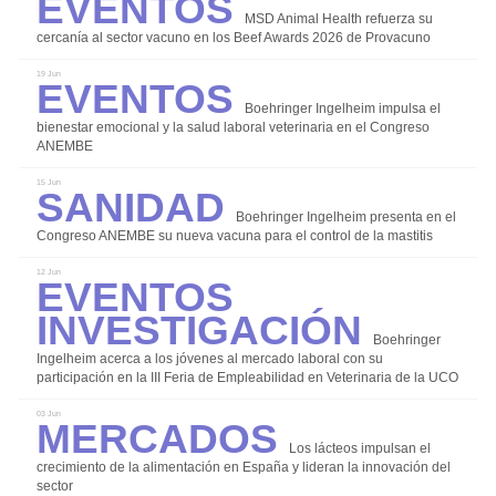
Eventos
Instalaciones y Equipos
MSD Animal Health refuerza su
cercanía al sector vacuno en los Beef Awards 2026 de Provacuno
Investigación
Eventos
19 Jun
Manejo y Bienestar Animal
Boehringer Ingelheim impulsa el
Nutrición y Alimentación
bienestar emocional y la salud laboral veterinaria en el Congreso
ANEMBE
Patología y Diagnóstico
Sanidad
15 Jun
Reproducción y Genética
Boehringer Ingelheim presenta en el
Sanidad
Congreso ANEMBE su nueva vacuna para el control de la mastitis
Economía
Eventos
12 Jun
Investigación
Eventos
Legislación
Boehringer
Ingelheim acerca a los jóvenes al mercado laboral con su
Mercados
participación en la III Feria de Empleabilidad en Veterinaria de la UCO
Mercados
Sostenibilidad
03 Jun
Los lácteos impulsan el
crecimiento de la alimentación en España y lideran la innovación del
sector