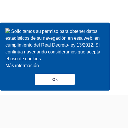
Solicitamos su permiso para obtener datos
Solicitamos su permiso para obtener datos
estadísticos de su navegación en esta web, en
estadísticos de su navegación en esta web, en
cumplimiento del Real Decreto-ley 13/2012. Si
cumplimiento del Real Decreto-ley 13/2012. Si
continúa navegando consideramos que acepta
continúa navegando consideramos que acepta
el uso de cookies
el uso de cookies
Más información
Más información
Ok
Ok