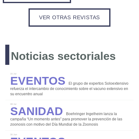
VER OTRAS REVISTAS
LOGIN
Noticias sectoriales
REGISTRO
Eventos
15 Jul
El grupo de expertos Soloextensivo
refuerza el intercambio de conocimiento sobre el vacuno extensivo en
su encuentro anual
Sanidad
08 Jul
Boehringer Ingelheim lanza la
campaña “Un momento antes” para promover la prevención de las
Bioseguridad
zoonosis con motivo del Día Mundial de la Zoonosis
Comercialización
30 Jun