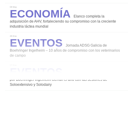
Economía
08 May
Elanco completa la
Coccidiosis
adquisición de AHV, fortaleciendo su compromiso con la creciente
industria láctea mundial
Mamitis
Eventos
28 Ene
Salud y Bienestar en el ordeño
Jornada ADSG Galicia de
Diarreas en Terneros
Boehringer Ingelheim – 10 años de compromiso con los veterinarios
de campo
Alternativas para un uso responsable de los
Eventos
07 Ene
antibióticos
Los grupos de expertos impulsados
Agalaxia Contagiosa
por Boehringer Ingelheim cierran el año con las sesiones de
Soloextensivo y Solodairy
Salud de la Ubre
Instalaciones Equipos