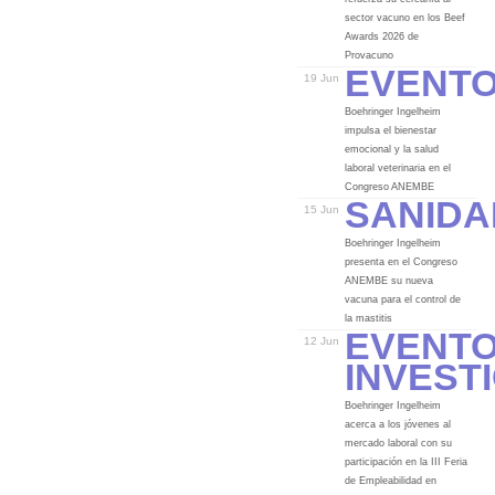
sector vacuno en los Beef
Awards 2026 de
Event
Provacuno
19 Jun
Boehringer Ingelheim
impulsa el bienestar
emocional y la salud
laboral veterinaria en el
Sanida
Congreso ANEMBE
15 Jun
Boehringer Ingelheim
presenta en el Congreso
ANEMBE su nueva
vacuna para el control de
Event
la mastitis
12 Jun
Invest
Boehringer Ingelheim
acerca a los jóvenes al
mercado laboral con su
participación en la III Feria
de Empleabilidad en