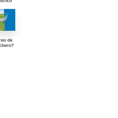
nóstico
Publicidad y
colaboraciones
Contactar
reo de
Contactar con
echero?
rumiNews
r