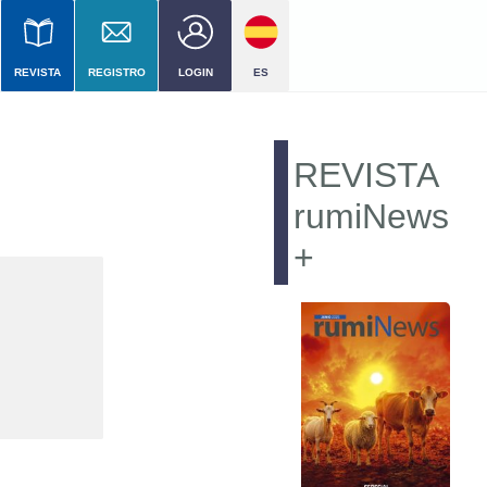
REVISTA
REGISTRO
LOGIN
ES
el
REVISTA
ial
rumiNews
+