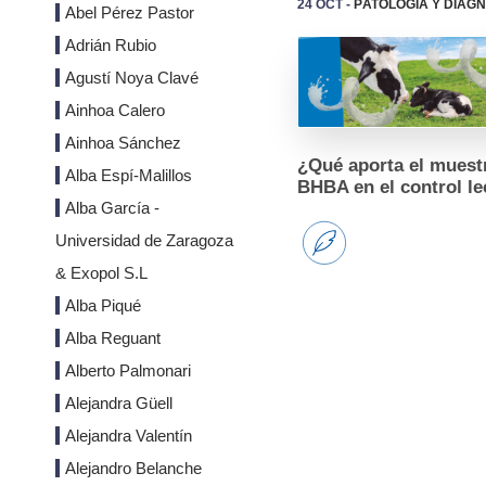
24 Oct -
Patología y Diag
Reproducción y
Abel Pérez Pastor
Genética
Adrián Rubio
Sanidad
Agustí Noya Clavé
Economía
Instalaciones
Ainhoa Calero
Equipos
Ainhoa Sánchez
Eventos
¿Qué aporta el muest
Alba Espí-Malillos
Bioseguridad
Legislación
BHBA en el control l
Alba García -
Manejo y Bienesta
Mercados
Universidad de Zaragoza
Patología
Sostenibilidad
& Exopol S.L
Alba Piqué
Alba Reguant
Alberto Palmonari
Alejandra Güell
Alejandra Valentín
Alejandro Belanche