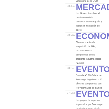
Merca
Veterinaria de la UCO
03 Jun
Los lácteos impulsan el
crecimiento de la
alimentación en España y
lideran la innovación del
Econo
sector
08 May
Elanco completa la
adquisición de AHV,
fortaleciendo su
compromiso con la
creciente industria láctea
Event
mundial
28 Ene
Jornada ADSG Galicia de
Boehringer Ingelheim – 10
años de compromiso con
Event
los veterinarios de campo
07 Ene
Los grupos de expertos
impulsados por Boehringer
Ingelheim cierran el año