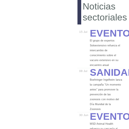
Noticias
sectoriales
Event
15 Jul
El grupo de expertos
Soloextensivo refuerza el
intercambio de
conocimiento sobre el
vacuno extensivo en su
Sanida
encuentro anual
08 Jul
Boehringer Ingelheim lanza
la campaña “Un momento
antes” para promover la
prevención de las
zoonosis con motivo del
Día Mundial de la
Event
Zoonosis
30 Jun
MSD Animal Health
refuerza su cercanía al