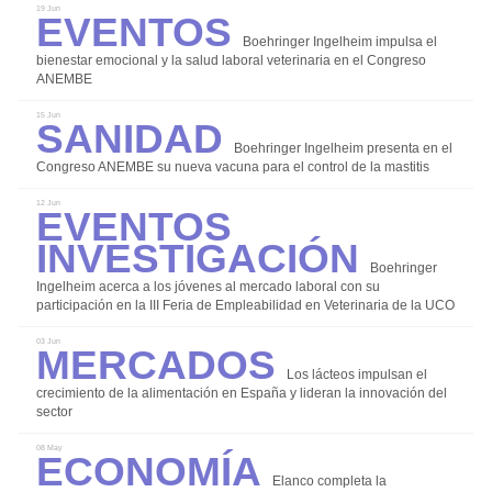
Eventos
19 Jun
Investigación
Boehringer Ingelheim impulsa el
bienestar emocional y la salud laboral veterinaria en el Congreso
Manejo y Bienestar Animal
ANEMBE
Nutrición y Alimentación
Sanidad
15 Jun
Patología y Diagnóstico
Boehringer Ingelheim presenta en el
Congreso ANEMBE su nueva vacuna para el control de la mastitis
Reproducción y Genética
Eventos
12 Jun
Sanidad
Investigación
Economía
Boehringer
Eventos
Ingelheim acerca a los jóvenes al mercado laboral con su
participación en la III Feria de Empleabilidad en Veterinaria de la UCO
Legislación
Mercados
03 Jun
Mercados
Los lácteos impulsan el
crecimiento de la alimentación en España y lideran la innovación del
Sostenibilidad
sector
Economía
08 May
Elanco completa la