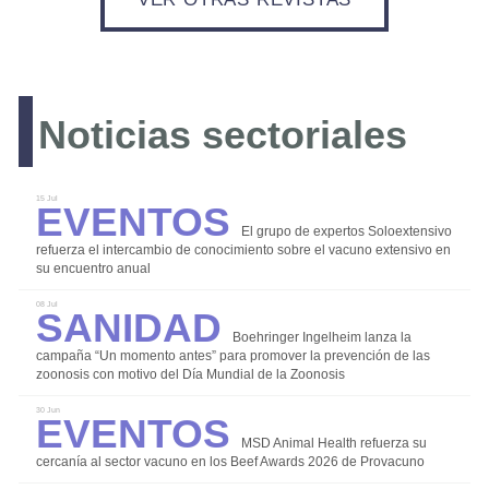
LOGIN
Noticias sectoriales
Eventos
15 Jul
REGISTRO
El grupo de expertos Soloextensivo
refuerza el intercambio de conocimiento sobre el vacuno extensivo en
su encuentro anual
Sanidad
08 Jul
Boehringer Ingelheim lanza la
campaña “Un momento antes” para promover la prevención de las
zoonosis con motivo del Día Mundial de la Zoonosis
Eventos
Bioseguridad
30 Jun
MSD Animal Health refuerza su
Comercialización
cercanía al sector vacuno en los Beef Awards 2026 de Provacuno
Instalaciones y Equipos