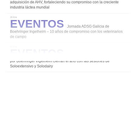
adquisición de AHV, fortaleciendo su compromiso con la creciente
industria láctea mundial
Eventos
Coccidiosis
28 Ene
Jornada ADSG Galicia de
Mamitis
Boehringer Ingelheim – 10 años de compromiso con los veterinarios
de campo
Salud y Bienestar en el ordeño
Eventos
Diarreas en Terneros
07 Ene
Los grupos de expertos impulsados
Alternativas para un uso responsable de los
por Boehringer Ingelheim cierran el año con las sesiones de
antibióticos
Soloextensivo y Solodairy
Agalaxia Contagiosa
Salud de la Ubre
Instalaciones Equipos