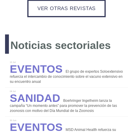
VER OTRAS REVISTAS
LOGIN
Noticias sectoriales
REGISTRO
Eventos
15 Jul
El grupo de expertos Soloextensivo
refuerza el intercambio de conocimiento sobre el vacuno extensivo en
su encuentro anual
Sanidad
08 Jul
Boehringer Ingelheim lanza la
campaña “Un momento antes” para promover la prevención de las
zoonosis con motivo del Día Mundial de la Zoonosis
Bioseguridad
Eventos
30 Jun
Comercialización
MSD Animal Health refuerza su