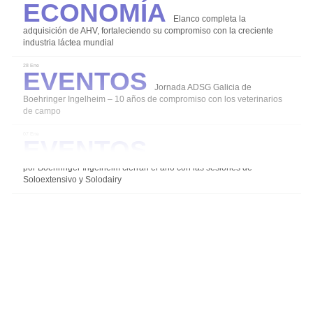
Economía
Elanco completa la
adquisición de AHV, fortaleciendo su compromiso con la creciente
industria láctea mundial
Coccidiosis
Eventos
Mamitis
28 Ene
Jornada ADSG Galicia de
Salud y Bienestar en el ordeño
Boehringer Ingelheim – 10 años de compromiso con los veterinarios
de campo
Diarreas en Terneros
Eventos
07 Ene
Alternativas para un uso responsable de los
Los grupos de expertos impulsados
antibióticos
por Boehringer Ingelheim cierran el año con las sesiones de
Soloextensivo y Solodairy
Agalaxia Contagiosa
Salud de la Ubre
Instalaciones Equipos