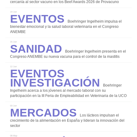
Instalaciones y Equipos
cercanía al sector vacuno en los Beef Awards 2026 de Provacuno
Investigación
Eventos
19 Jun
Manejo y Bienestar Animal
Boehringer Ingelheim impulsa el
bienestar emocional y la salud laboral veterinaria en el Congreso
Nutrición y Alimentación
ANEMBE
Sanidad
Patología y Diagnóstico
15 Jun
Reproducción y Genética
Boehringer Ingelheim presenta en el
Congreso ANEMBE su nueva vacuna para el control de la mastitis
Sanidad
Eventos
12 Jun
Economía
Investigación
Eventos
Boehringer
Ingelheim acerca a los jóvenes al mercado laboral con su
Legislación
participación en la III Feria de Empleabilidad en Veterinaria de la UCO
Mercados
Mercados
03 Jun
Sostenibilidad
Los lácteos impulsan el
crecimiento de la alimentación en España y lideran la innovación del
sector
08 May