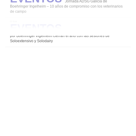
Jornada ADSG Galicia de
Boehringer Ingelheim – 10 años de compromiso con los veterinarios
Coccidiosis
de campo
Eventos
Mamitis
07 Ene
Los grupos de expertos impulsados
Salud y Bienestar en el ordeño
por Boehringer Ingelheim cierran el año con las sesiones de
Diarreas en Terneros
Soloextensivo y Solodairy
Alternativas para un uso responsable de los
antibióticos
Agalaxia Contagiosa
Salud de la Ubre
Instalaciones Equipos
Bioseguridad