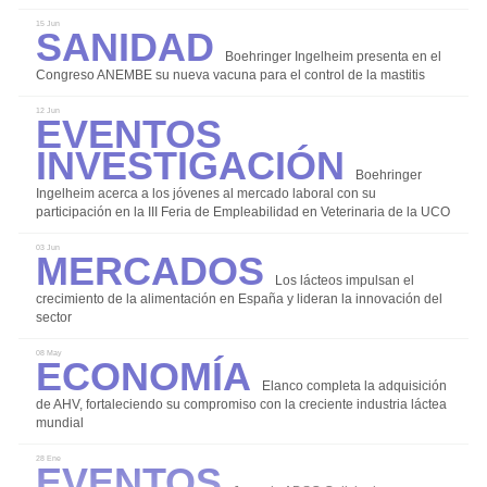
Investigación
Sanidad
15 Jun
Manejo y Bienestar Animal
Boehringer Ingelheim presenta en el
Congreso ANEMBE su nueva vacuna para el control de la mastitis
Nutrición y Alimentación
Eventos
Patología y Diagnóstico
12 Jun
Investigación
Reproducción y Genética
Boehringer
Sanidad
Ingelheim acerca a los jóvenes al mercado laboral con su
participación en la III Feria de Empleabilidad en Veterinaria de la UCO
Economía
Mercados
03 Jun
Eventos
Los lácteos impulsan el
Legislación
crecimiento de la alimentación en España y lideran la innovación del
sector
Mercados
Economía
08 May
Sostenibilidad
Elanco completa la adquisición
de AHV, fortaleciendo su compromiso con la creciente industria láctea
mundial
Eventos
28 Ene