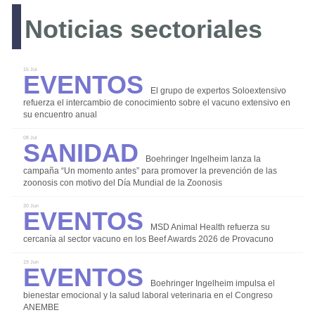
Noticias sectoriales
LOGIN
Eventos
15 Jul
El grupo de expertos Soloextensivo
refuerza el intercambio de conocimiento sobre el vacuno extensivo en
su encuentro anual
REGISTRO
Sanidad
08 Jul
Boehringer Ingelheim lanza la
campaña “Un momento antes” para promover la prevención de las
zoonosis con motivo del Día Mundial de la Zoonosis
Eventos
30 Jun
MSD Animal Health refuerza su
cercanía al sector vacuno en los Beef Awards 2026 de Provacuno
Bioseguridad
Eventos
19 Jun
Comercialización
Boehringer Ingelheim impulsa el
Instalaciones y Equipos
bienestar emocional y la salud laboral veterinaria en el Congreso
ANEMBE