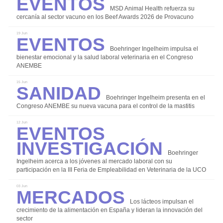
Eventos
Instalaciones y Equipos
MSD Animal Health refuerza su
cercanía al sector vacuno en los Beef Awards 2026 de Provacuno
Investigación
Eventos
19 Jun
Manejo y Bienestar Animal
Boehringer Ingelheim impulsa el
Nutrición y Alimentación
bienestar emocional y la salud laboral veterinaria en el Congreso
ANEMBE
Patología y Diagnóstico
Sanidad
15 Jun
Reproducción y Genética
Boehringer Ingelheim presenta en el
Sanidad
Congreso ANEMBE su nueva vacuna para el control de la mastitis
Economía
Eventos
12 Jun
Investigación
Eventos
Legislación
Boehringer
Ingelheim acerca a los jóvenes al mercado laboral con su
Mercados
participación en la III Feria de Empleabilidad en Veterinaria de la UCO
Mercados
Sostenibilidad
03 Jun
Los lácteos impulsan el
crecimiento de la alimentación en España y lideran la innovación del
sector