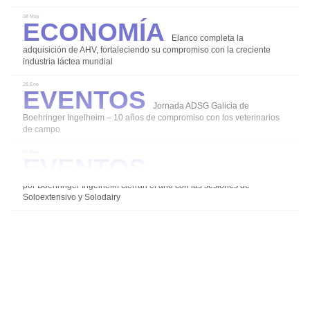
Economía
08 May
Elanco completa la
Coccidiosis
adquisición de AHV, fortaleciendo su compromiso con la creciente
industria láctea mundial
Mamitis
Eventos
28 Ene
Salud y Bienestar en el ordeño
Jornada ADSG Galicia de
Diarreas en Terneros
Boehringer Ingelheim – 10 años de compromiso con los veterinarios
de campo
Alternativas para un uso responsable de los
Eventos
07 Ene
antibióticos
Los grupos de expertos impulsados
Agalaxia Contagiosa
por Boehringer Ingelheim cierran el año con las sesiones de
Soloextensivo y Solodairy
Salud de la Ubre
Instalaciones Equipos