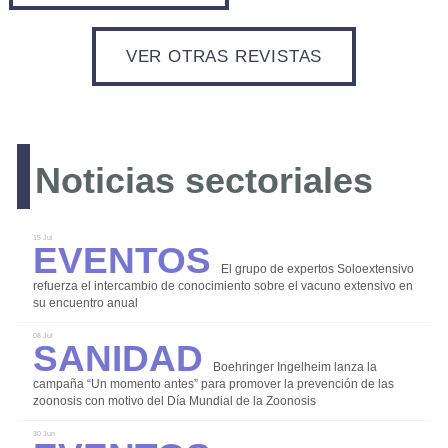
VER OTRAS REVISTAS
LOGIN
Noticias sectoriales
REGISTRO
Eventos
15 Jul
El grupo de expertos Soloextensivo
refuerza el intercambio de conocimiento sobre el vacuno extensivo en
su encuentro anual
Sanidad
08 Jul
Boehringer Ingelheim lanza la
campaña “Un momento antes” para promover la prevención de las
Bioseguridad
zoonosis con motivo del Día Mundial de la Zoonosis
Comercialización
30 Jun