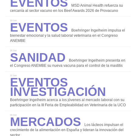
Eventos
Mercados
MSD Animal Health refuerza su
cercanía al sector vacuno en los Beef Awards 2026 de Provacuno
Sostenibilidad
Eventos
19 Jun
Boehringer Ingelheim impulsa el
bienestar emocional y la salud laboral veterinaria en el Congreso
ANEMBE
Sanidad
15 Jun
Coccidiosis
Boehringer Ingelheim presenta en
el Congreso ANEMBE su nueva vacuna para el control de la mastitis
Mamitis
Eventos
Salud y Bienestar en el ordeño
12 Jun
Investigación
Diarreas en Terneros
Alternativas para un uso responsable de los
Boehringer Ingelheim acerca a los jóvenes al mercado laboral con su
antibióticos
participación en la III Feria de Empleabilidad en Veterinaria de la UCO
Mercados
Agalaxia Contagiosa
03 Jun
Los lácteos impulsan el
Salud de la Ubre
crecimiento de la alimentación en España y lideran la innovación del
sector