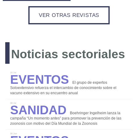
VER OTRAS REVISTAS
Bioseguridad
Comercialización
Instalaciones y Equipos
Investigación
Noticias sectoriales
Manejo y Bienestar Animal
Nutrición y Alimentación
Eventos
15 Jul
Patología y Diagnóstico
El grupo de expertos
Soloextensivo refuerza el intercambio de conocimiento sobre el
Reproducción y Genética
vacuno extensivo en su encuentro anual
Sanidad
Sanidad
08 Jul
Economía
Boehringer Ingelheim lanza la
campaña “Un momento antes” para promover la prevención de las
Eventos
zoonosis con motivo del Día Mundial de la Zoonosis
Legislación
30 Jun