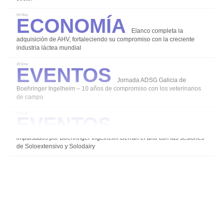
Economía
08 May
Elanco completa la
adquisición de AHV, fortaleciendo su compromiso con la creciente
Instalaciones Equipos
industria láctea mundial
Eventos
Bioseguridad
28 Ene
Jornada ADSG Galicia de
Manejo y Bienestar
Boehringer Ingelheim – 10 años de compromiso con los veterinarios
Patología
de campo
Eventos
07 Ene
Los grupos de expertos
impulsados por Boehringer Ingelheim cierran el año con las sesiones
de Soloextensivo y Solodairy
Registro
Sobre rumiNews
rumiNews
Politica de Privacidad