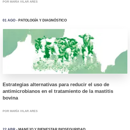
POR MARÍA VILAR ARES
01 Ago -
Patología y Diagnóstico
EVENTOS
Estrategias alternativas para reducir el uso de
antimicrobianos en el tratamiento de la mastitis
bovina
POR MARÍA VILAR ARES
22 Abr -
Manejo y Bienestar
Bioseguridad