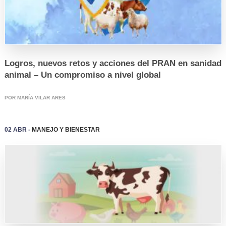
Comercialización
Instalaciones y Equipos
Investigación
Logros, nuevos retos y acciones del PRAN en sanidad
Manejo y Bienestar Animal
animal – Un compromiso a nivel global
Nutrición y Alimentación
POR MARÍA VILAR ARES
Patología y Diagnóstico
Reproducción y Genética
02 Abr -
Manejo y Bienestar
Sanidad
Economía
Eventos
Legislación
Mercados
Sostenibilidad