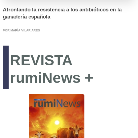
Afrontando la resistencia a los antibióticos en la
ganadería española
POR MARÍA VILAR ARES
Coccidiosis
Mamitis
REVISTA
Salud y Bienestar en el ordeño
Diarreas en Terneros
rumiNews +
Alternativas para un uso responsable de los antibiót
Agalaxia Contagiosa
Salud de la Ubre