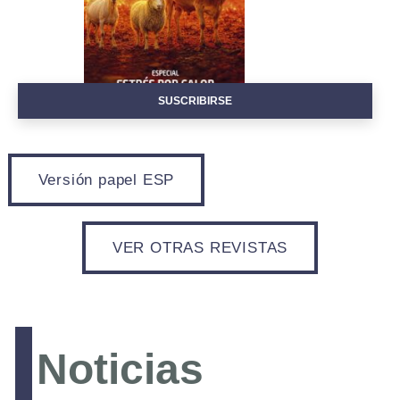
Instalaciones Equipos
Bioseguridad
Manejo y Bienestar
Patología
SUSCRIBIRSE
Versión papel ESP
Registro
VER OTRAS REVISTAS
Sobre rumiNews
rumiNews
Politica de Privacidad
Republicación de Contenidos
Noticias
Colaborar con rumiNews