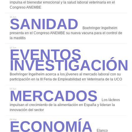
impulsa el bienestar emocional y la salud laboral veterinaria en el
Congreso ANEMBE
Anunciarse a nivel global
Sanidad
15 Jun
Contacto Comercial
Boehringer Ingelheim
presenta en el Congreso ANEMBE su nueva vacuna para el control de
la mastitis
Eventos
12 Jun
Investigación
Boehringer Ingelheim acerca a los jóvenes al mercado laboral con su
participación en la III Feria de Empleabilidad en Veterinaria de la UCO
Mercados
03 Jun
Los lácteos
impulsan el crecimiento de la alimentación en España y lideran la
innovación del sector
Economía
08 May
Elanco