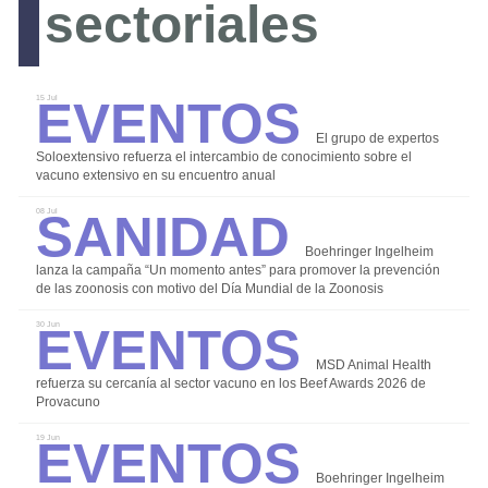
sectoriales
Eventos
15 Jul
Publicidad y colaboraciones
El grupo de expertos
Contactar
Soloextensivo refuerza el intercambio de conocimiento sobre el
vacuno extensivo en su encuentro anual
Contactar con rumiNews
Sanidad
08 Jul
Boehringer Ingelheim
lanza la campaña “Un momento antes” para promover la prevención
de las zoonosis con motivo del Día Mundial de la Zoonosis
Eventos
30 Jun
rumiNews
MSD Animal Health
refuerza su cercanía al sector vacuno en los Beef Awards 2026 de
Provacuno
Eventos
19 Jun
Boehringer Ingelheim