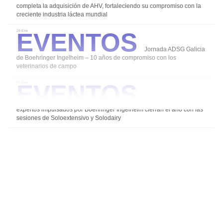
completa la adquisición de AHV, fortaleciendo su compromiso con la
creciente industria láctea mundial
Eventos
28 Ene
Jornada ADSG Galicia
de Boehringer Ingelheim – 10 años de compromiso con los
veterinarios de campo
Eventos
07 Ene
Los grupos de
expertos impulsados por Boehringer Ingelheim cierran el año con las
sesiones de Soloextensivo y Solodairy