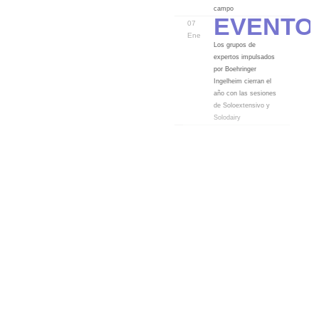
Evento
campo
07
Ene
Los grupos de
expertos impulsados
por Boehringer
Ingelheim cierran el
año con las sesiones
de Soloextensivo y
Solodairy