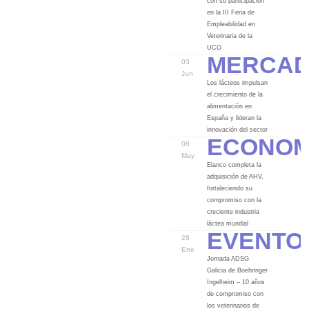
con su participación
en la III Feria de
Empleabilidad en
Veterinaria de la
Merca
UCO
03
Jun
Los lácteos impulsan
el crecimiento de la
alimentación en
España y lideran la
Econom
innovación del sector
08
May
Elanco completa la
adquisición de AHV,
fortaleciendo su
compromiso con la
creciente industria
Evento
láctea mundial
28
Ene
Jornada ADSG
Galicia de Boehringer
Ingelheim – 10 años
de compromiso con
los veterinarios de