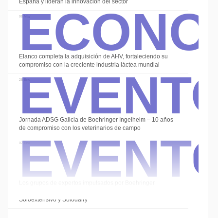
Econo
España y lideran la innovación del sector
08 May
Event
Elanco completa la adquisición de AHV, fortaleciendo su
compromiso con la creciente industria láctea mundial
28 Ene
Event
Jornada ADSG Galicia de Boehringer Ingelheim – 10 años
de compromiso con los veterinarios de campo
07 Ene
Los grupos de expertos impulsados por Boehringer
Ingelheim cierran el año con las sesiones de
Soloextensivo y Solodairy