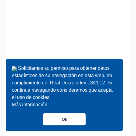
Solicitamos su permiso para obtener datos
Solicitamos su permiso para obtener datos
estadísticos de su navegación en esta web, en
estadísticos de su navegación en esta web, en
cumplimiento del Real Decreto-ley 13/2012. Si
cumplimiento del Real Decreto-ley 13/2012. Si
continúa navegando consideramos que acepta
continúa navegando consideramos que acepta
el uso de cookies
el uso de cookies
Más información
Más información
Ok
Ok