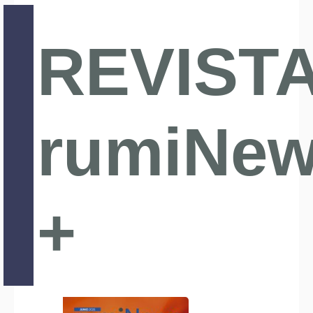
REVIST
rumiNe
+