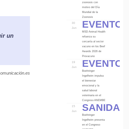
zoonosis con
motivo del Día
Mundial de la
Eventos
Zoonosis
30
Jun
MSD Animal Health
ir un
refuerza su
cercanía al sector
vacuno en los Beef
Awards 2026 de
Eventos
Provacuno
19
Jun
Boehringer
comunicación.es
Ingelheim impulsa
el bienestar
emocional y la
salud laboral
veterinaria en el
Sanidad
Congreso ANEMBE
15
Jun
Boehringer
Ingelheim presenta
en el Congreso