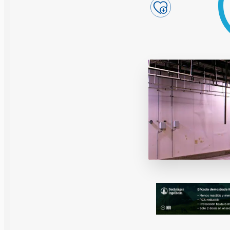
Reproducción y
Genética
Sanidad
Economía
Instalaciones
Equipos
Eventos
Bioseguridad
Legislación
Manejo y Bien
Mercados
Patología
Sostenibilidad