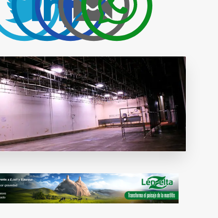
Publicidad y
colaboraciones
Contactar
Contactar con
rumiNews
estar