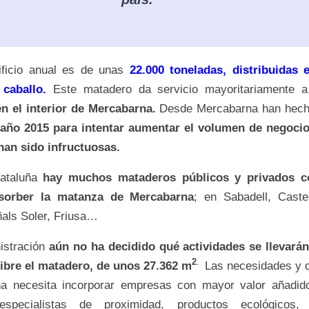
ificio anual es de unas
22.000 toneladas, distribuidas e
 caballo.
Este matadero da servicio mayoritariamente 
en el interior de Mercabarna.
Desde Mercabarna han hec
 año 2015 para intentar aumentar el volumen de negocio
 han sido infructuosas.
Cataluña
hay muchos mataderos públicos y privados co
sorber la matanza de Mercabarna
; en Sabadell, Castel
ñals Soler, Friusa…
istración
aún no ha decidido qué actividades se llevarán
2
.
libre el matadero, de unos 27.362 m
Las necesidades y
na necesita incorporar empresas con mayor valor añadido
especialistas de proximidad, productos ecológicos