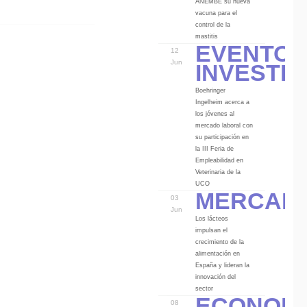
ANEMBE su nueva
vacuna para el
control de la
Eventos
mastitis
12
Investi
Jun
Boehringer
Ingelheim acerca a
los jóvenes al
mercado laboral con
su participación en
la III Feria de
Empleabilidad en
Veterinaria de la
Mercad
UCO
03
Jun
Los lácteos
impulsan el
crecimiento de la
alimentación en
España y lideran la
innovación del
Econom
sector
08