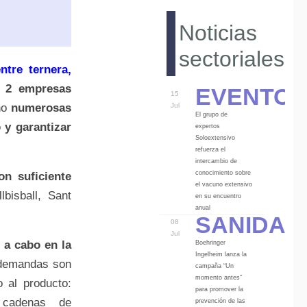
Noticias
sectoriales
ntre ternera,
Eventos
a
2 empresas
15
ho
numerosas
Jul
El grupo de
 y garantizar
expertos
Soloextensivo
refuerza el
intercambio de
conocimiento sobre
n suficiente
el vacuno extensivo
lbisball, Sant
en su encuentro
Sanidad
anual
08
Jul
 a cabo en la
Boehringer
Ingelheim lanza la
 demandas son
campaña “Un
momento antes”
 al producto:
para promover la
, cadenas de
prevención de las