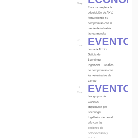
May
Elanco completa la
adquisición de AHV,
fortaleciendo su
compromiso con la
creciente industria
Eventos
láctea mundial
28
Ene
Jornada ADSG
Galicia de
Boehringer
Ingelheim – 10 años
de compromiso con
los veterinarios de
Eventos
campo
07
Ene
Los grupos de
expertos
impulsados por
Boehringer
Ingelheim cierran el
año con las
sesiones de
Soloextensivo y