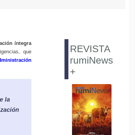
ación íntegra
REVISTA
gencias, que
rumiNews
dministración
+
e la
ización