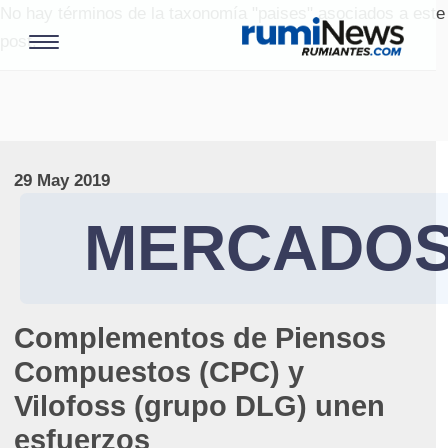
No hay términos de la taxonomía "paises" asociados a este
post.
29 May 2019
MERCADO
Complementos de Piensos
Compuestos (CPC) y
Vilofoss (grupo DLG) unen
esfuerzos