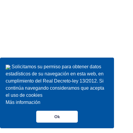
Solicitamos su permiso para obtener datos
Solicitamos su permiso para obtener datos
estadísticos de su navegación en esta web, en
estadísticos de su navegación en esta web, en
cumplimiento del Real Decreto-ley 13/2012. Si
cumplimiento del Real Decreto-ley 13/2012. Si
continúa navegando consideramos que acepta
continúa navegando consideramos que acepta
el uso de cookies
el uso de cookies
Más información
Más información
Ok
Ok