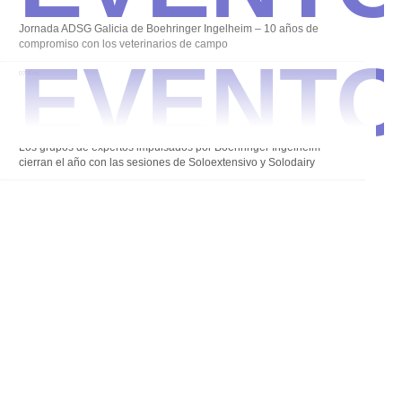
Event
Jornada ADSG Galicia de Boehringer Ingelheim – 10 años de
compromiso con los veterinarios de campo
07 Ene
Alterna
Los grupos de expertos impulsados por Boehringer Ingelheim
cierran el año con las sesiones de Soloextensivo y Solodairy