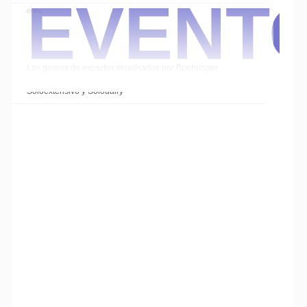
Event
07 Ene
Los grupos de expertos impulsados por Boehringer
Ingelheim cierran el año con las sesiones de
Soloextensivo y Solodairy