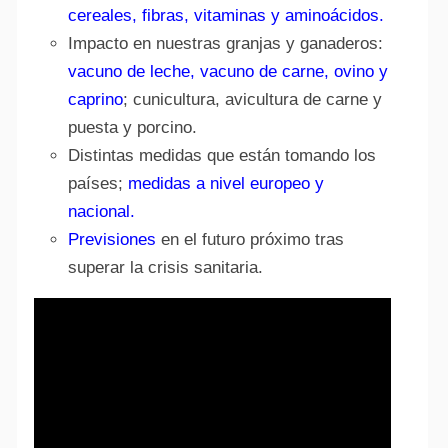
cereales, fibras, vitaminas y aminoácidos.
Impacto en nuestras granjas y ganaderos:
vacuno de leche, vacuno de carne, ovino y
caprino
; cunicultura, avicultura de carne y
puesta y porcino.
Distintas medidas que están tomando los
países;
medidas a nivel europeo y
nacional.
Previsiones
en el futuro próximo tras
superar la crisis sanitaria.