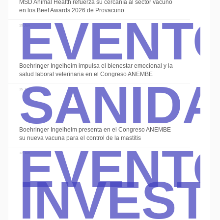
Event
MSD Animal Health refuerza su cercanía al sector vacuno
en los Beef Awards 2026 de Provacuno
19 Jun
Sanid
Boehringer Ingelheim impulsa el bienestar emocional y la
salud laboral veterinaria en el Congreso ANEMBE
15 Jun
Event
Boehringer Ingelheim presenta en el Congreso ANEMBE
su nueva vacuna para el control de la mastitis
Invest
12 Jun