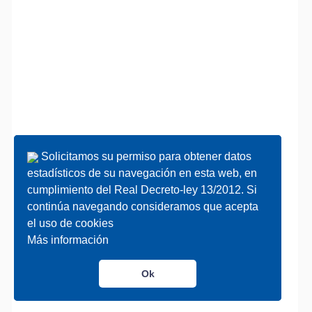
Solicitamos su permiso para obtener datos
Solicitamos su permiso para obtener datos
estadísticos de su navegación en esta web, en
estadísticos de su navegación en esta web, en
cumplimiento del Real Decreto-ley 13/2012. Si
cumplimiento del Real Decreto-ley 13/2012. Si
continúa navegando consideramos que acepta
continúa navegando consideramos que acepta
el uso de cookies
el uso de cookies
Más información
Más información
Ok
Ok