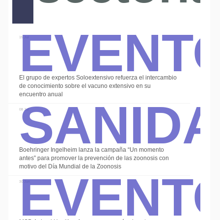
Event
15 Jul
Alte
El grupo de expertos Soloextensivo refuerza el intercambio
Sanid
de conocimiento sobre el vacuno extensivo en su
encuentro anual
08 Jul
Boehringer Ingelheim lanza la campaña “Un momento
Event
antes” para promover la prevención de las zoonosis con
motivo del Día Mundial de la Zoonosis
30 Jun