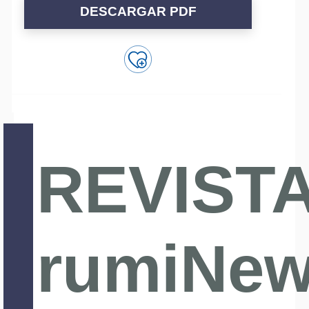
DESCARGAR PDF
REVIST
rumiNe