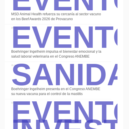
Event
MSD Animal Health refuerza su cercanía al sector vacuno
en los Beef Awards 2026 de Provacuno
19 Jun
Sanid
Boehringer Ingelheim impulsa el bienestar emocional y la
salud laboral veterinaria en el Congreso ANEMBE
15 Jun
Event
Boehringer Ingelheim presenta en el Congreso ANEMBE
su nueva vacuna para el control de la mastitis
Invest
12 Jun