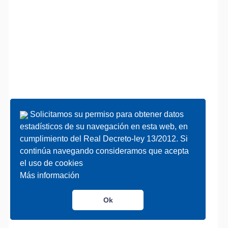
Solicitamos su permiso para obtener datos
Solicitamos su permiso para obtener datos
estadísticos de su navegación en esta web, en
estadísticos de su navegación en esta web, en
cumplimiento del Real Decreto-ley 13/2012. Si
cumplimiento del Real Decreto-ley 13/2012. Si
continúa navegando consideramos que acepta
continúa navegando consideramos que acepta
el uso de cookies
el uso de cookies
Más información
Más información
Ok
Ok