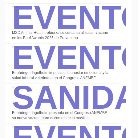
Event
30 Jun
Event
MSD Animal Health refuerza su cercanía al sector vacuno
en los Beef Awards 2026 de Provacuno
Alte
19 Jun
Sanid
Boehringer Ingelheim impulsa el bienestar emocional y la
salud laboral veterinaria en el Congreso ANEMBE
15 Jun
Event
Boehringer Ingelheim presenta en el Congreso ANEMBE
su nueva vacuna para el control de la mastitis
12 Jun