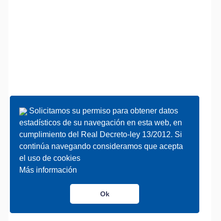
Solicitamos su permiso para obtener datos
Solicitamos su permiso para obtener datos
estadísticos de su navegación en esta web, en
estadísticos de su navegación en esta web, en
cumplimiento del Real Decreto-ley 13/2012. Si
cumplimiento del Real Decreto-ley 13/2012. Si
continúa navegando consideramos que acepta
continúa navegando consideramos que acepta
el uso de cookies
el uso de cookies
Más información
Más información
Ok
Ok