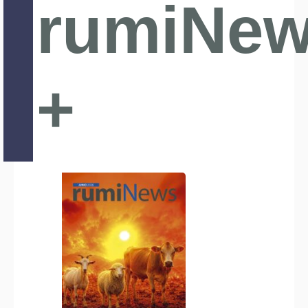
rumiNe
+