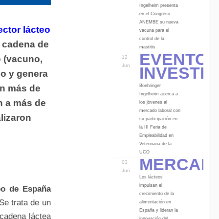
Ingelheim presenta
en el Congreso
ANEMBE su nueva
ector lácteo
vacuna para el
control de la
a cadena de
Eventos
mastitis
o (vacuno,
12
Investi
Jun
ño y genera
Boehringer
en más de
Ingelheim acerca a
n a más de
los jóvenes al
mercado laboral con
lizaron
su participación en
la III Feria de
Empleabilidad en
Veterinaria de la
Mercad
UCO
03
Jun
Los lácteos
impulsan el
teo de España
crecimiento de la
 Se trata de un
alimentación en
España y lideran la
 cadena láctea
innovación del