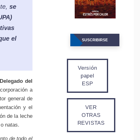
nte,
se
UPA)
tivas
que el
SUSCRIBIRSE
Versión
papel
Delegado del
ESP
corporación a
tor general de
mentación y el
VER
OTRAS
ón de la leche
REVISTAS
o natas.
unto de todo el