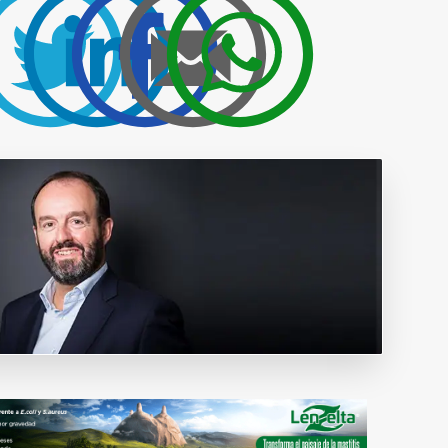
Publicidad y
colaboraciones
Contactar
Contactar con
rumiNews
estar