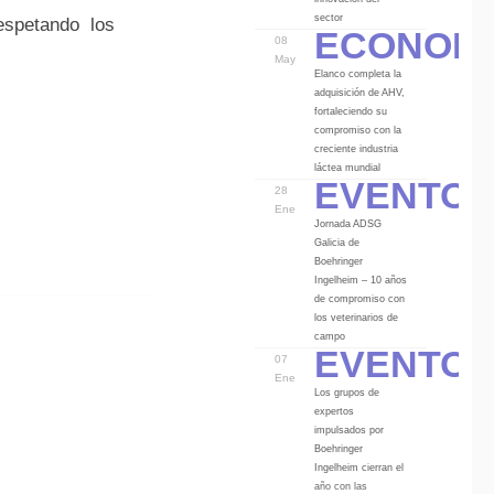
Econom
sector
espetando los
08
May
Elanco completa la
adquisición de AHV,
fortaleciendo su
compromiso con la
creciente industria
Eventos
láctea mundial
28
Ene
Jornada ADSG
Galicia de
Boehringer
Ingelheim – 10 años
de compromiso con
los veterinarios de
Eventos
campo
07
Ene
Los grupos de
expertos
impulsados por
Boehringer
Ingelheim cierran el
año con las