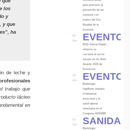
e que
para promover la
e los
prevención de las
zoonosis con
do y
motivo del Día
, y que
Mundial de la
Eventos
Zoonosis
les”
, ha
30
Jun
MSD Animal Health
refuerza su
cercanía al sector
vacuno en los Beef
Awards 2026 de
Eventos
Provacuno
ón de leche y
19
profesionales
Jun
Boehringer
l trabajo que
Ingelheim impulsa
el bienestar
roducto lácteo
emocional y la
salud laboral
fundamental en
veterinaria en el
Sanidad
Congreso ANEMBE
15
Jun
Boehringer