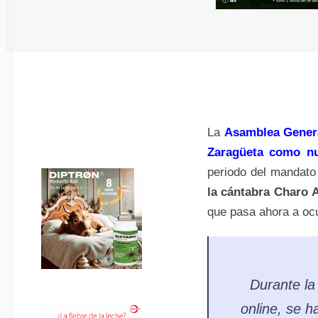
La
Asamblea General
Zaragüeta como nu
periodo del mandato 
la cántabra Charo 
que pasa ahora a ocu
Durante l
online, se h