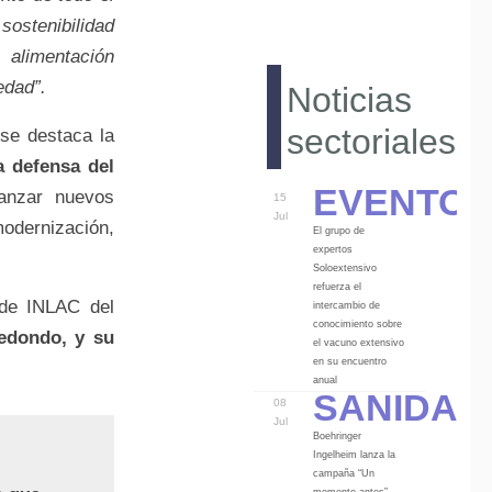
ostenibilidad
 alimentación
edad”.
Noticias
sectoriales
se destaca la
a defensa del
Eventos
anzar nuevos
15
Jul
odernización,
El grupo de
expertos
Soloextensivo
refuerza el
 de INLAC del
intercambio de
conocimiento sobre
edondo, y su
el vacuno extensivo
en su encuentro
Sanidad
anual
08
Jul
Boehringer
Ingelheim lanza la
campaña “Un
momento antes”