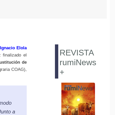
Ignacio Elola
REVISTA
 finalizado el
rumiNews
ustitución de
graria COAG),
+
 modo
Junto a