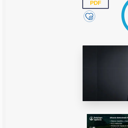
Reproducción y
PDF
Genética
Sanidad
Economía
Instalaciones
Equipos
Eventos
Bioseguridad
Legislación
Manejo y Bien
Mercados
Patología
Sostenibilidad