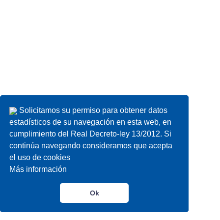
Solicitamos su permiso para obtener datos
Solicitamos su permiso para obtener datos
estadísticos de su navegación en esta web, en
estadísticos de su navegación en esta web, en
cumplimiento del Real Decreto-ley 13/2012. Si
cumplimiento del Real Decreto-ley 13/2012. Si
continúa navegando consideramos que acepta
continúa navegando consideramos que acepta
el uso de cookies
el uso de cookies
Más información
Más información
Ok
Ok