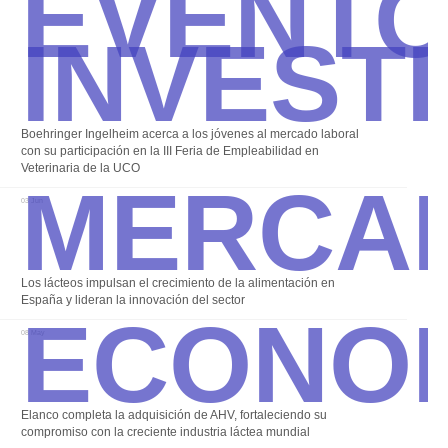
Event
Invest
Boehringer Ingelheim acerca a los jóvenes al mercado laboral
Merca
con su participación en la III Feria de Empleabilidad en
Veterinaria de la UCO
03 Jun
Econo
Los lácteos impulsan el crecimiento de la alimentación en
España y lideran la innovación del sector
08 May
Elanco completa la adquisición de AHV, fortaleciendo su
compromiso con la creciente industria láctea mundial