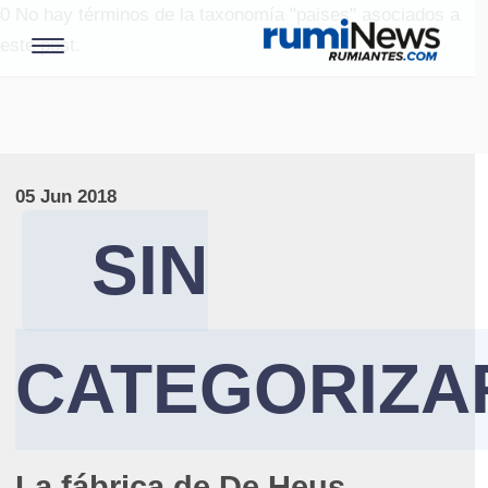
0
No hay términos de la taxonomía "paises" asociados a
este post.
05 Jun 2018
SIN
CATEGORIZA
La fábrica de De Heus