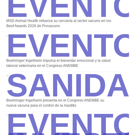
Event
Event
MSD Animal Health refuerza su cercanía al sector vacuno en los
Beef Awards 2026 de Provacuno
19 Jun
Sanida
Boehringer Ingelheim impulsa el bienestar emocional y la salud
laboral veterinaria en el Congreso ANEMBE
15 Jun
Event
Boehringer Ingelheim presenta en el Congreso ANEMBE su
nueva vacuna para el control de la mastitis
12 Jun