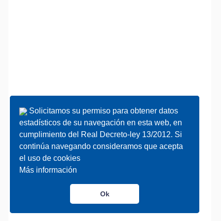
Solicitamos su permiso para obtener datos
Solicitamos su permiso para obtener datos
estadísticos de su navegación en esta web, en
estadísticos de su navegación en esta web, en
cumplimiento del Real Decreto-ley 13/2012. Si
cumplimiento del Real Decreto-ley 13/2012. Si
continúa navegando consideramos que acepta
continúa navegando consideramos que acepta
el uso de cookies
el uso de cookies
Más información
Más información
Ok
Ok