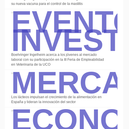
Event
su nueva vacuna para el control de la mastitis
Invest
12 Jun
Boehringer Ingelheim acerca a los jóvenes al mercado
Merca
laboral con su participación en la III Feria de Empleabilidad
en Veterinaria de la UCO
03 Jun
Econo
Los lácteos impulsan el crecimiento de la alimentación en
España y lideran la innovación del sector
08 May