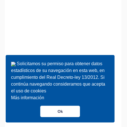
Solicitamos su permiso para obtener datos
Solicitamos su permiso para obtener datos
estadísticos de su navegación en esta web, en
estadísticos de su navegación en esta web, en
cumplimiento del Real Decreto-ley 13/2012. Si
cumplimiento del Real Decreto-ley 13/2012. Si
continúa navegando consideramos que acepta
continúa navegando consideramos que acepta
el uso de cookies
el uso de cookies
Más información
Más información
Ok
Ok