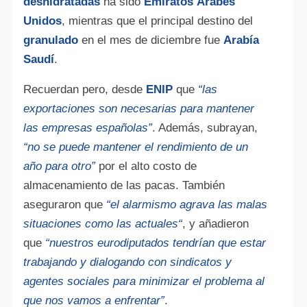
deshidratadas
ha sido
Emiratos Árabes
Unidos
, mientras que el principal destino del
granulado
en el mes de diciembre fue
Arabía
Saudí
.
Recuerdan pero, desde
ENIP
que
“las
Alte
exportaciones
son
necesarias
para
mantener
las empresas españolas”
. Además, subrayan,
“no se puede
mantener
el
rendimiento
de un
año
para
otro
”
por
el
alto
costo
de
almacenamiento
de las pacas. También
aseguraron
que
“el alarmismo agrava las
malas
situaciones como las
actuales
“
, y añadieron
que
“nuestros eurodiputados tendrían que estar
trabajando
y
dialogando
con
sindicatos y
agentes sociales
para
minimizar
el problema al
que nos vamos a enfrentar”
.