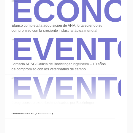
Econo
08 May
Event
Elanco completa la adquisición de AHV, fortaleciendo su
compromiso con la creciente industria láctea mundial
28 Ene
Event
Jornada ADSG Galicia de Boehringer Ingelheim – 10 años
de compromiso con los veterinarios de campo
07 Ene
Los grupos de expertos impulsados por Boehringer
Ingelheim cierran el año con las sesiones de
Soloextensivo y Solodairy