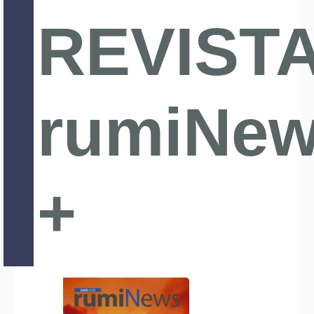
REVIST
rumiNe
+