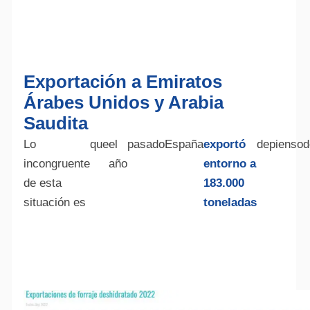
Exportación a Emiratos
Árabes Unidos y Arabia
Saudita
Lo
que
el
pasado
España
exportó
de
pienso
d
incongruente
año
en
torno
a
de esta
183.000
situación es
toneladas