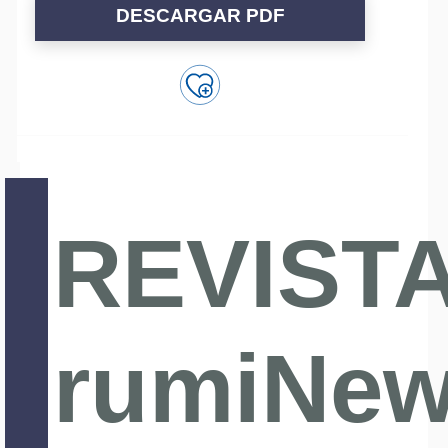
DESCARGAR PDF
REVIST
rumiNe