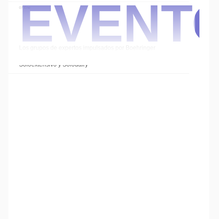
Event
07 Ene
Los grupos de expertos impulsados por Boehringer
Ingelheim cierran el año con las sesiones de
Soloextensivo y Solodairy