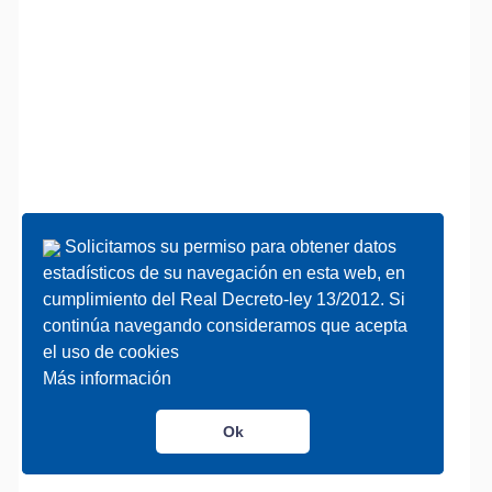
Solicitamos su permiso para obtener datos
Solicitamos su permiso para obtener datos
estadísticos de su navegación en esta web, en
estadísticos de su navegación en esta web, en
cumplimiento del Real Decreto-ley 13/2012. Si
cumplimiento del Real Decreto-ley 13/2012. Si
continúa navegando consideramos que acepta
continúa navegando consideramos que acepta
el uso de cookies
el uso de cookies
Más información
Más información
Ok
Ok