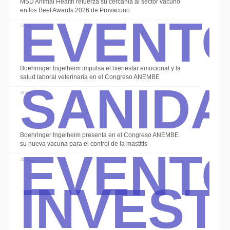
Event
MSD Animal Health refuerza su cercanía al sector vacuno
en los Beef Awards 2026 de Provacuno
19 Jun
Sanid
Boehringer Ingelheim impulsa el bienestar emocional y la
Alte
salud laboral veterinaria en el Congreso ANEMBE
15 Jun
Event
Boehringer Ingelheim presenta en el Congreso ANEMBE
su nueva vacuna para el control de la mastitis
Invest
12 Jun