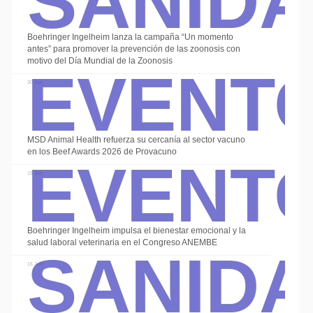
Boehringer Ingelheim lanza la campaña “Un momento
Event
antes” para promover la prevención de las zoonosis con
motivo del Día Mundial de la Zoonosis
30 Jun
Alte
Event
MSD Animal Health refuerza su cercanía al sector vacuno
en los Beef Awards 2026 de Provacuno
19 Jun
Sanid
Boehringer Ingelheim impulsa el bienestar emocional y la
salud laboral veterinaria en el Congreso ANEMBE
15 Jun