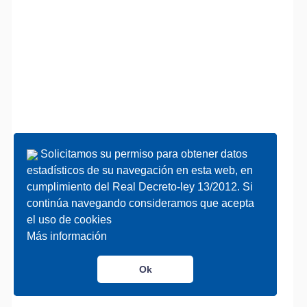
Solicitamos su permiso para obtener datos
Solicitamos su permiso para obtener datos
estadísticos de su navegación en esta web, en
estadísticos de su navegación en esta web, en
cumplimiento del Real Decreto-ley 13/2012. Si
cumplimiento del Real Decreto-ley 13/2012. Si
continúa navegando consideramos que acepta
continúa navegando consideramos que acepta
el uso de cookies
el uso de cookies
Más información
Más información
Ok
Ok