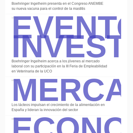
Event
Boehringer Ingelheim presenta en el Congreso ANEMBE
su nueva vacuna para el control de la mastitis
Invest
12 Jun
Boehringer Ingelheim acerca a los jóvenes al mercado
Merca
laboral con su participación en la III Feria de Empleabilidad
en Veterinaria de la UCO
03 Jun
Econo
Los lácteos impulsan el crecimiento de la alimentación en
España y lideran la innovación del sector
08 May