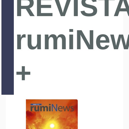
REVIST
rumiNe
+