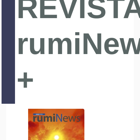
REVIST
rumiNe
+