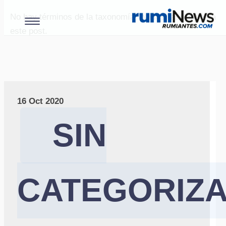
No hay términos de la taxonomía "paises" asociados a
este post.
16 Oct 2020
SIN
CATEGORIZ