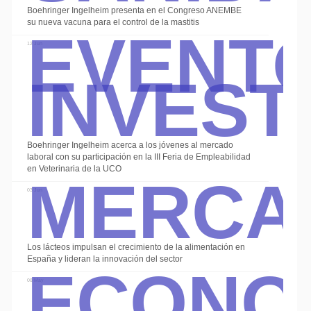
Event
Boehringer Ingelheim presenta en el Congreso ANEMBE
su nueva vacuna para el control de la mastitis
Invest
12 Jun
Boehringer Ingelheim acerca a los jóvenes al mercado
Merca
laboral con su participación en la III Feria de Empleabilidad
en Veterinaria de la UCO
03 Jun
Econo
Los lácteos impulsan el crecimiento de la alimentación en
España y lideran la innovación del sector
08 May