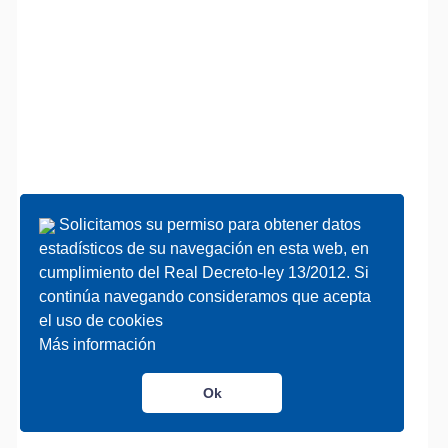
Solicitamos su permiso para obtener datos
Solicitamos su permiso para obtener datos
estadísticos de su navegación en esta web, en
estadísticos de su navegación en esta web, en
cumplimiento del Real Decreto-ley 13/2012. Si
cumplimiento del Real Decreto-ley 13/2012. Si
continúa navegando consideramos que acepta
continúa navegando consideramos que acepta
el uso de cookies
el uso de cookies
Más información
Más información
Ok
Ok