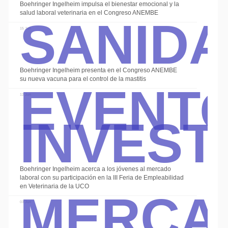
Sanid
Boehringer Ingelheim impulsa el bienestar emocional y la
salud laboral veterinaria en el Congreso ANEMBE
15 Jun
Event
Boehringer Ingelheim presenta en el Congreso ANEMBE
su nueva vacuna para el control de la mastitis
Invest
12 Jun
Boehringer Ingelheim acerca a los jóvenes al mercado
Merca
laboral con su participación en la III Feria de Empleabilidad
en Veterinaria de la UCO
03 Jun