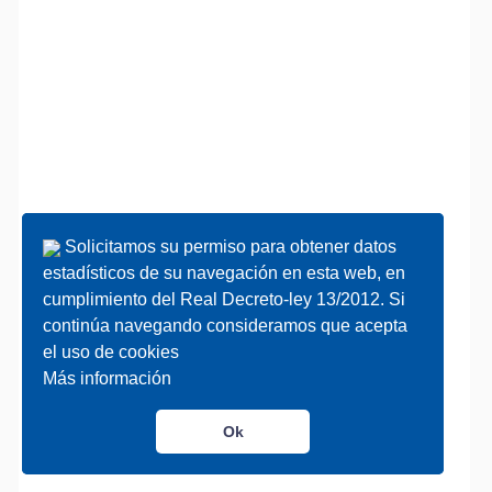
Solicitamos su permiso para obtener datos
Solicitamos su permiso para obtener datos
estadísticos de su navegación en esta web, en
estadísticos de su navegación en esta web, en
cumplimiento del Real Decreto-ley 13/2012. Si
cumplimiento del Real Decreto-ley 13/2012. Si
continúa navegando consideramos que acepta
continúa navegando consideramos que acepta
el uso de cookies
el uso de cookies
Más información
Más información
Ok
Ok