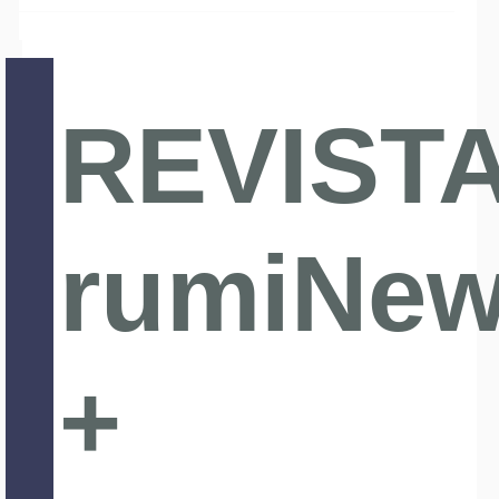
REVIST
rumiNe
+