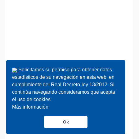
Solicitamos su permiso para obtener datos
Solicitamos su permiso para obtener datos
estadísticos de su navegación en esta web, en
estadísticos de su navegación en esta web, en
cumplimiento del Real Decreto-ley 13/2012. Si
cumplimiento del Real Decreto-ley 13/2012. Si
continúa navegando consideramos que acepta
continúa navegando consideramos que acepta
el uso de cookies
el uso de cookies
Más información
Más información
Ok
Ok